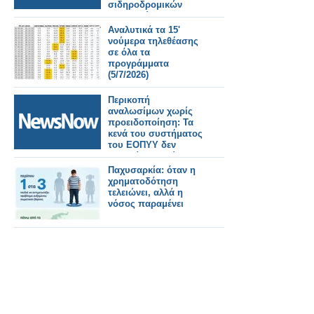
σιδηροδρομικών
υποδομών.
Αναλυτικά τα 15'
νούμερα τηλεθέασης
σε όλα τα
προγράμματα
(5/7/2026)
Περικοπή
αναλωσίμων χωρίς
προειδοποίηση: Τα
κενά του συστήματος
του ΕΟΠΥΥ δεν
μπορεί να χρεώνονται
στους
Παχυσαρκία: όταν η
φαρμακοποιούς
χρηματοδότηση
τελειώνει, αλλά η
νόσος παραμένει