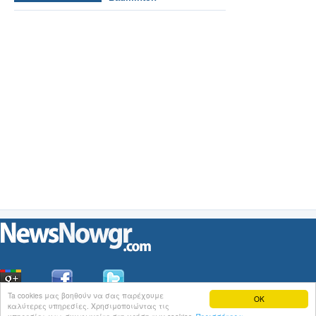
Ta cookies μας βοηθούν να σας παρέχουμε
OK
καλύτερες υπηρεσίες. Χρησιμοποιώντας τις
Οι
Ειδήσεις
του NewsNowgr.com στο
iNews