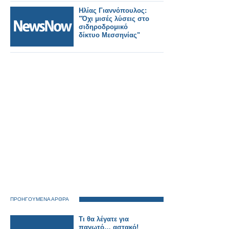
Ηλίας Γιαννόπουλος:
"Όχι μισές λύσεις στο
σιδηροδρομικό
δίκτυο Μεσσηνίας"
ΠΡΟΗΓΟΥΜΕΝΑ ΑΡΘΡΑ
Τι θα λέγατε για
παγωτό… αστακό!