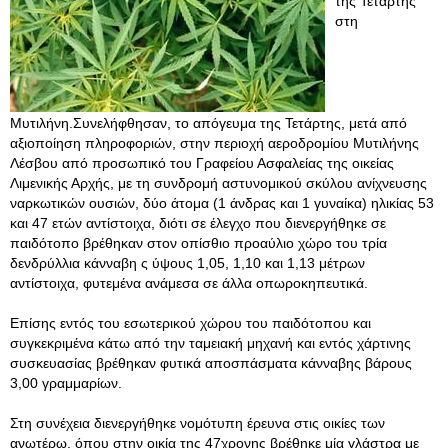
της Τετάρτης
στη
Μυτιλήνη.Συνελήφθησαν, το απόγευμα της Τετάρτης, μετά από
αξιοποίηση πληροφοριών, στην περιοχή αεροδρομίου Μυτιλήνης
Λέσβου από προσωπικό του Γραφείου Ασφαλείας της οικείας
Λιμενικής Αρχής, με τη συνδρομή αστυνομικού σκύλου ανίχνευσης
ναρκωτικών ουσιών, δύο άτομα (1 άνδρας και 1 γυναίκα) ηλικίας 53
και 47 ετών αντίστοιχα, διότι σε έλεγχο που διενεργήθηκε σε
παιδότοπο βρέθηκαν στον οπίσθιο προαύλιο χώρο του τρία
δενδρύλλια κάνναβη ς ύψους 1,05, 1,10 και 1,13 μέτρων
αντίστοιχα, φυτεμένα ανάμεσα σε άλλα οπωροκηπευτικά.
Επίσης εντός του εσωτερικού χώρου του παιδότοπου και
συγκεκριμένα κάτω από την ταμειακή μηχανή και εντός χάρτινης
συσκευασίας βρέθηκαν φυτικά αποσπάσματα κάνναβης βάρους
3,00 γραμμαρίων.
Στη συνέχεια διενεργήθηκε νομότυπη έρευνα στις οικίες των
ανωτέρω, όπου στην οικία της 47χρονης βρέθηκε μία γλάστρα με