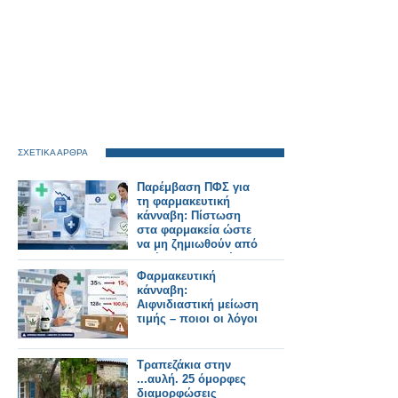
ΣΧΕΤΙΚΑ ΑΡΘΡΑ
Παρέμβαση ΠΦΣ για
τη φαρμακευτική
κάνναβη: Πίστωση
στα φαρμακεία ώστε
να μη ζημιωθούν από
το ήδη αγορασμένο
στοκ
Φαρμακευτική
κάνναβη:
Αιφνιδιαστική μείωση
τιμής – ποιοι οι λόγοι
Τραπεζάκια στην
...αυλή. 25 όμορφες
διαμορφώσεις