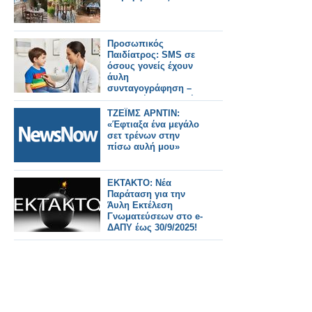
Προσωπικός
Παιδίατρος: SMS σε
όσους γονείς έχουν
άυλη
συνταγογράφηση –
24.000 νέες εγγραφές
μέσα σε έναν μήνα
ΤΖΕΪΜΣ ΑΡΝΤΙΝ:
«Έφτιαξα ένα μεγάλο
σετ τρένων στην
πίσω αυλή μου»
ΕΚΤΑΚΤΟ: Νέα
Παράταση για την
Άυλη Εκτέλεση
Γνωματεύσεων στο e-
ΔΑΠΥ έως 30/9/2025!