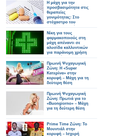
Η μάχη για την
προσβασιμότητα στις
θεραπείες
γονιμότητας: Στο
στόχαστρο του
φαρμακευτικού
κόσμου οι πρακτικές
Νίκη για τους
της εταιρείας Merck
φαρμακοποιούς στη
μάχη απέναντι σε
αλυσίδα καλλυντικών
για παράνομη χρήση
του πράσινου
σταυρού
Πρωινή Ψυχαγωγική
Ζώνη: Η «Super
Κατερίνα» στην
κορυφή – Μάχη για τη
δεύτερη θέση
Πρωινή Ψυχαγωγική
Ζώνη: Πρωτιά για το
«Buongiorno» – Μάχη
για τη δεύτερη θέση
Prime Time Ζώνη: Το
Μουντιάλ στην
κορυφή – Ισχυρή