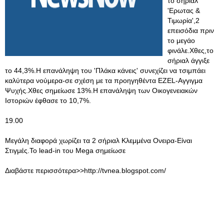
το σήριαλ
'Ερωτας &
Τιμωρία',2
επεισόδια πριν
το μεγάο
φινάλε.Χθες,το
σήριαλ άγγιξε
το 44,3%.Η επανάληψη του 'Πλάκα κάνεις' συνεχίζει να τσιμπάει
καλύτερα νούμερα-σε σχέση με τα προηγηθέντα ΕΖΕL-Αγγιγμα
Ψυχής.Χθες σημείωσε 13%.Η επανάληψη των Οικογενειακών
Ιστοριών έφθασε το 10,7%.
19.00
Μεγάλη διαφορά χωρίζει τα 2 σήριαλ Κλεμμένα Ονειρα-Είναι
Στιγμές.Το lead-in του Mega σημείωσε
Διαβάστε περισσότερα>>http://tvnea.blogspot.com/