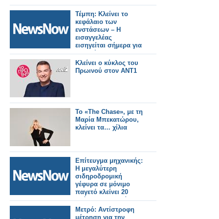
Τέμπη: Κλείνει το
κεφάλαιο των
ενστάσεων – Η
εισαγγελέας
εισηγείται σήμερα για
τα αιτήματα
αναβολής.
Κλείνει ο κύκλος του
Πρωινού στον ΑΝΤ1
Το «The Chase», με τη
Μαρία Μπεκατώρου,
κλείνει τα… χίλια
Επίτευγμα μηχανικής:
Η μεγαλύτερη
σιδηροδρομική
γέφυρα σε μόνιμο
παγετό κλείνει 20
χρόνια αξιοπιστίας.
Μετρό: Αντίστροφη
μέτρηση για την