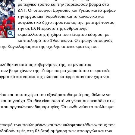
με τεχνικό τρόπο και την παρέδωσαν βορρά στο
ΔΝΤ. Οι υπουργοί Εργασίας και Υγείας κατέστρεψαν
την εργασιακή νομοθεσία και το κοινωνικό και
ασφαλιστικό δίχτυ προστασίας της, μετατρέποντας
την σε Ελ Ντοράντο της ανθρώπινης
εκμετάλλευσης ή χώρα του τέταρτου κόσμου, με
καπιταλισμό του 19ου αιώνα. Ο πρώην υπουργός
της Καγκελαρίας και της σχολής αποικιοκρατίας του
υλήθηκαν από τις κυβερνήσεις της, τα μίντια του
ο των βιομηχάνων της. Ζούμε σε μια χώρα όπου οι κρατικές
αγματικό και νομικό της πλαίσιο κατέρρευσαν σαν χάρτινοι
ου και τα υποχείρια του εξανδραποδισμού μας, θέλουν να
και τα γιούχα. Ότι δεν είναι σωστό να γίνονται επεισόδια στις
 που οργανώνουν διαμαρτυρίες. Ότι κινδυνεύει το πολίτευμα
ρεπισμό των πουλημένων και των «κλεφτοκοτάδων» τους τον
ποδοθούν τιμές στη θλιβερή ομήγυρη των υπουργών και των