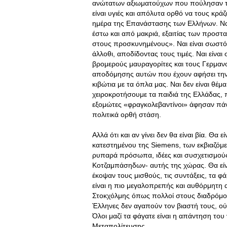
ανώτατων αξιωματούχων που πούλησαν τη χ
είναι υγιές και απόλυτα ορθό να τους κρά
ημέρα της Επανάστασης των Ελλήνων. Ναι
έστω και από μακριά, εξαιτίας των προστα
στους προσκυνημένους». Ναι είναι σωστό
άλλοθι, αποδίδοντας τους τιμές. Ναι είν
βρομερούς μαυραγορίτες και τους Γερμανοτ
αποδόμησης αυτών που έχουν αφήσει την
κιβώτια με τα όπλα μας. Ναι δεν είναι θέμ
χειροκροτήσουμε τα παιδιά της Ελλάδας,
εξομώτες «φραγκολεβαντίνοι» άφησαν πάνω
πολιτικά ορθή στάση.
Αλλά ότι και αν γίνει δεν θα είναι βία. Θα
κατεστημένου της Siemens, των εκβιαζόμε
ρυπαρά πρόσωπα, ιδέες και συσχετισμούς
Κοτζαμπάσηδων- αυτής της χώρας. Θα είν
έκοψαν τους μισθούς, τις συντάξεις, τα 
είναι η πιο μεγαλοπρεπής και αυθόρμητη 
Στοκχόλμης όπως πολλοί στους διαδρόμου
Έλληνες δεν αγαπούν τον βιαστή τους, ο
Όλοι μαζί τα φάγατε είναι η απάντηση το
Μεταπολίτευσης.