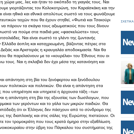
ώρα μας, λες και ήταν το οικόπεδο τη γιαγιάς τους. Ναι
ζουμε γιορτάζοντας τον Κολοκοτρώνη, τον Καραϊσκάκη και την
 είναι ηθικά και εθνικά απολύτως σωστό να τους φωνάξουμε
τευτικών τειχών που θα έχουν στηθεί, «Φωτιά και Τσεκούρι
ΣΧΕΤΙΚΑ
 να πάρουν τα σκάγια τους αξιωματικούς που τους δίνουν
αι σωστό να πούμε στα παιδιά μας «φασκελώστε» τους
σολιάδες. Ναι είναι σωστό το γλέντι της ζωντανής
 Ελλάδα άοπλη και καταχρεωμένη, βάζοντας πέτρες στα
α Δεξιάς και Αριστεράς η κραυγαλέα αποδοκιμασία. Ναι θα
 που θα παρελαύνουν με τα «κουρέλια» του Έθνους που οι
 τους. Ναι η σκλαβιά δεν έχει μέσα της κατανόηση και
 είναι απάντηση στη βία του ξενόφερτου και ξενόδουλου
νων πολιτικών και πολιτικών. Θα είναι η απάντηση στα
 που υπηρέτησε και υπηρετεί η άρχουσα τάξη –των
αι η απάντηση στη βία της εξουσίας των δωσίλογων, που
φάρμακα των γερόντων και το γάλα των μικρών παιδιών. Θα
απόδειξη ότι οι Έλληνες δεν πάσχουν από το σύνδρομο της
ς της διαπλοκής και στις σάλες της Ευρώπης πιστεύουν. Οι
ύτε τον τρομοκράτη που τους κρατά όμηρο στην εξαθλίωση.
υ νοικοκυραίου στην ύβρη του Πάγκαλου του συστήματος της