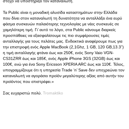
στόχο να υποστηρίξει τον καταναλωτή.
Τα Public είναι η μοναδική αλυσίδα καταστημάτων στην Ελλάδα
που δίνει στον καταναλωτή τη δυνατότητα να ανταλλάξει ένα ευρύ
φάσμα συσκευών παλαιότερης τεχνολογίας με νέες συσκευές σε
χαμηλότερη τιμή. Γι’ αυτό το λόγο, στα Public κάνουμε διαρκείς
προσπάθειες να εξασφαλίσουμε τις πιο συμφέρουσες τιμές
ανταλλαγής για τους πελάτες μας. Ενδεικτικά αναφέρουμε πως για
την επιστροφή ενός Apple MacBook (2,1Ghz, 1 GB, 120 GB,13.3”)
η τιμή ανταλλαγής φτάνει έως και 250€, ενός Sony Vaio VGN-
CS31ZRR έως και 185€, ενός Apple iPhone 3GS (32GB) έως και
100€, ενώ για ένα Sony Ericsson XPERIA ARC έως και 110€. Τέλος,
υπογραμμίζουμε ότι η υπηρεσία Trade ‘n’ Save δεν υποχρεώνει τον
καταναλωτή να αγοράσει προϊόν μεγαλύτερης αξίας από αυτήν του
προϊόντος που επιστρέφει.»
Σας ευχαριστώ πολύ.
Tromaktiko