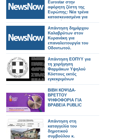
Eurostar στην
αφόρητη ζέστη της
Ευρώπης: Νέα τρένα
κατασκευασμένα για
να αντέχουν σε
θερμοκρασίες 55°C.
Απάντηση δημάρχου
Καλαβρύτων στον
Κυρανάκη για
επαναλειτουργία του
Οδοντωτού.
Απάντηση ΕΟΠΥΥ για
τη χορήγηση
Φαρμάκων Υψηλού
Κόστους εκτός
εγκεκριμένων
ενδείξεων
ΒΙΒΗ ΚΟΨΙΔΑ-
ΒΡΕΤΤΟΥ
ΨΗΦΟΦΟΡΙΑ ΓΙΑ
ΒΡΑΒΕΙΑ PUBLIC
Απάντηση στη
καταγγελία του
δημοτικού
συμβούλου κ.