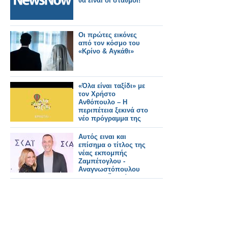
θα είναι οι σταθμοί!
Οι πρώτες εικόνες
από τον κόσμο του
«Κρίνο & Αγκάθι»
«Όλα είναι ταξίδι» με
τον Χρήστο
Ανθόπουλο – Η
περιπέτεια ξεκινά στο
νέο πρόγραμμα της
ΕΡΤ
Αυτός ειναι και
επίσημα ο τίτλος της
νέας εκπομπής
Ζαμπέτογλου -
Αναγνωστόπουλου
στον ΣΚΑΪ - Δείτε το
τρειλερ