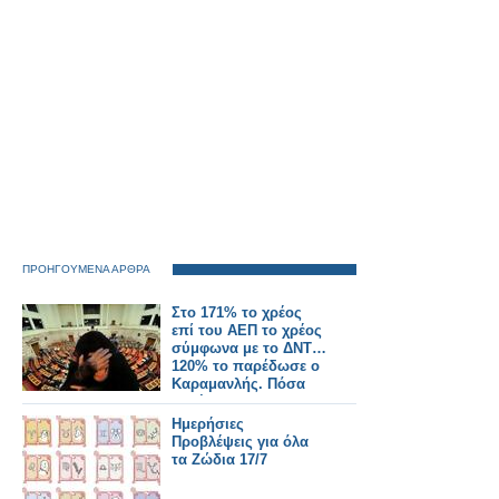
παράδειγμα της
καμπάνιας «Make in
India»
ΠΡΟΗΓΟΥΜΕΝΑ ΑΡΘΡΑ
Στο 171% το χρέος
επί του ΑΕΠ το χρέος
σύμφωνα με το ΔΝΤ…
120% το παρέδωσε ο
Καραμανλής. Πόσα
δις έκλεψαν;
Ημερήσιες
Προβλέψεις για όλα
τα Ζώδια 17/7