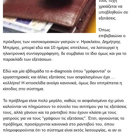
τους τύχη
χρειάζεται να
υποβληθούν σε
εξετάσεις.
Όπως
επιβεβαιώνει ο
πρόεδρος των νοσοκομειακών γιατρών ν. Ηρακλείου, Δημήτρης
Μπρίμης, μπορεί εδώ και 10 ημέρες επιτέλους, να λειτουργεί η
ηλεκτρονική συνταγογράφηση, δε συμβαίνει το ίδιο όμως και για το
παρακλάδι των εξετάσεων.
Εδώ και μία εβδομάδα το e-diagnosis όπου "γράφονται" οι
εργαστηριακές και άλλες εξετάσεις των ασφαλισμένων έχει ...
κολλήσει! Η ιστοσελίδα ανοίγει κανονικά, όμως δεν επιτρέπεται η
είσοδος στο σύστημα.
Το πρόβλημα είναι πολύ μεγάλο, καθώς οι ασφαλισμένοι όχι μόνο
καλούνται να πληρώσουν το σύνολο του αντιτίμου για τις εξετάσεις
τους, αλλά χάνουν και τα ραντεβού που έχουν κλείσει με τους
γιατρούς για να τους "γράψουν τις εξετάσεις". Έτσι, αγνοώντας το
πρόβλημα, προσέρχονται κανονικά στο ραντεβού του, όπου
πληροφορούνται ότι το σύστημα είναι εκτός λειτουργίας, κι αν οι