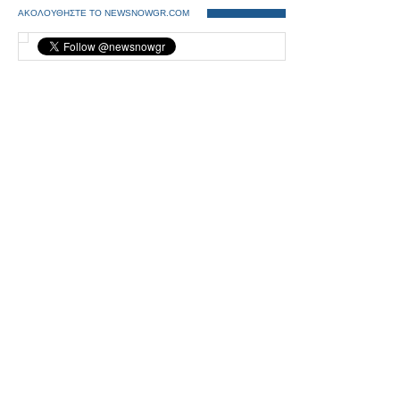
ΑΚΟΛΟΥΘΗΣΤΕ ΤΟ NEWSNOWGR.COM