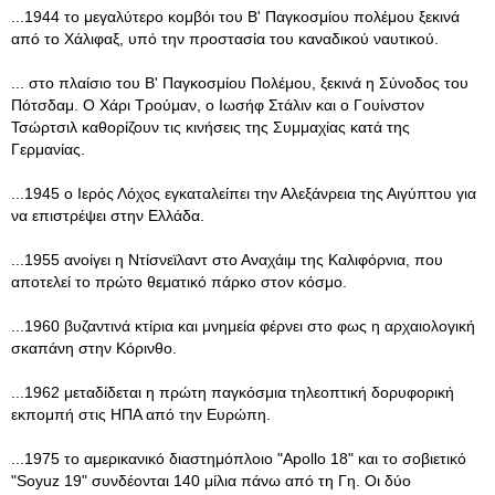
...1944 το μεγαλύτερο κομβόι του Β' Παγκοσμίου πολέμου ξεκινά
από το Χάλιφαξ, υπό την προστασία του καναδικού ναυτικού.
... στο πλαίσιο του Β' Παγκοσμίου Πολέμου, ξεκινά η Σύνοδος του
Πότσδαμ. Ο Χάρι Τρούμαν, ο Ιωσήφ Στάλιν και ο Γουίνστον
Τσώρτσιλ καθορίζουν τις κινήσεις της Συμμαχίας κατά της
Γερμανίας.
...1945 ο Ιερός Λόχος εγκαταλείπει την Αλεξάνρεια της Αιγύπτου για
να επιστρέψει στην Ελλάδα.
...1955 ανοίγει η Ντίσνεϊλαντ στο Αναχάιμ της Καλιφόρνια, που
αποτελεί το πρώτο θεματικό πάρκο στον κόσμο.
...1960 βυζαντινά κτίρια και μνημεία φέρνει στο φως η αρχαιολογική
σκαπάνη στην Κόρινθο.
...1962 μεταδίδεται η πρώτη παγκόσμια τηλεοπτική δορυφορική
εκπομπή στις ΗΠΑ από την Ευρώπη.
...1975 το αμερικανικό διαστημόπλοιο "Apollo 18" και το σοβιετικό
"Soyuz 19" συνδέονται 140 μίλια πάνω από τη Γη. Οι δύο