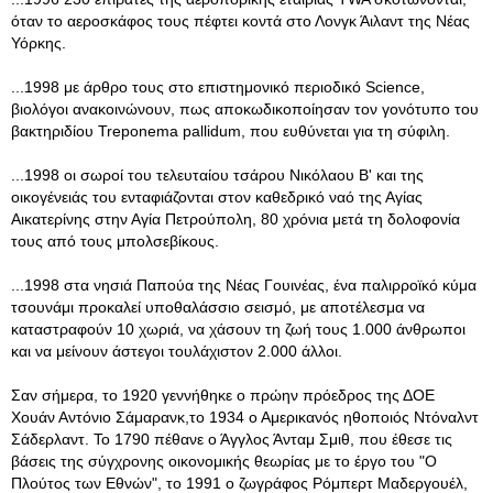
όταν το αεροσκάφος τους πέφτει κοντά στο Λονγκ Άιλαντ της Νέας
Υόρκης.
...1998 με άρθρο τους στο επιστημονικό περιοδικό Science,
βιολόγοι ανακοινώνουν, πως αποκωδικοποίησαν τον γονότυπο του
βακτηριδίου Treponema pallidum, που ευθύνεται για τη σύφιλη.
...1998 οι σωροί του τελευταίου τσάρου Νικόλαου Β' και της
οικογένειάς του ενταφιάζονται στον καθεδρικό ναό της Αγίας
Αικατερίνης στην Αγία Πετρούπολη, 80 χρόνια μετά τη δολοφονία
τους από τους μπολσεβίκους.
...1998 στα νησιά Παπούα της Νέας Γουινέας, ένα παλιρροϊκό κύμα
τσουνάμι προκαλεί υποθαλάσσιο σεισμό, με αποτέλεσμα να
καταστραφούν 10 χωριά, να χάσουν τη ζωή τους 1.000 άνθρωποι
και να μείνουν άστεγοι τουλάχιστον 2.000 άλλοι.
Σαν σήμερα, το 1920 γεννήθηκε ο πρώην πρόεδρος της ΔΟΕ
Χουάν Αντόνιο Σάμαρανκ,το 1934 ο Αμερικανός ηθοποιός Ντόναλντ
Σάδερλαντ. Το 1790 πέθανε ο Άγγλος Άνταμ Σμιθ, που έθεσε τις
βάσεις της σύγχρονης οικονομικής θεωρίας με το έργο του "Ο
Πλούτος των Εθνών", το 1991 ο ζωγράφος Ρόμπερτ Μαδεργουέλ,