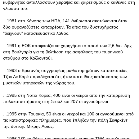
κυβερνήτες ανταλλάσσουν χειραψία και χαιρετισμούς ο καθένας στη
γλώσσα του.
...1981 στο Κάνσας των ΗΠΑ, 141 άνθρωποι σκοτώνονται όταν
δύο ουρανοξύστες καταρρέουν. Τα αίτια του δυστυχήματος
"δείχνουν" κατασκευαστικό λάθος.
...1991 η ΕΟΚ αποφασίζει να χορηγήσει το ποσό των 2,6 δισ. δρχ.
στη Βουλγαρία για τη βελτίωση της ασφάλειας του πυρηνικού
σταθμού στο Κοζλοντούι.
...1993 ο Βρετανός συγγραφέας μυθιστορημάτων κατασκοπείας
Τζον Λε Καρέ παραδέχεται ότι, ήταν και ο ίδιος κατάσκοπος των
μυστικών υπηρεσιών της χώρας του.
...1995 στη Νότια Κορέα, 400 είναι οι νεκροί από την κατάρρευση
πολυκαταστήματος στη Σεούλ και 207 οι αγνοούμενοι.
...1995 στην Τουρκία, 50 είναι οι νεκροί και 100 οι αγνοούμενοι από
τις καταστροφικές πλημμύρες, που έπληξαν την πόλη Σενιρκέντ
της δυτικής Μικρής Ασίας.
...1996 230 επιβάτες της αεροπορικής εταιρίας TWA σκοτώνονται,