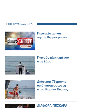
ΠΡΟΗΓΟΥΜΕΝΑ ΑΡΘΡΑ
Πέφτει,έστω και
λίγο,η θερμοκρασία.
Πνιγμός ηλικιωμένου
στη Σάμο
Διάσωση 76χρονης
από ναυαγοσώστη
στον Κορινό Πιερίας
ΔΙΑΦΟΡΑ ΠΕΣΚΑΡΑ