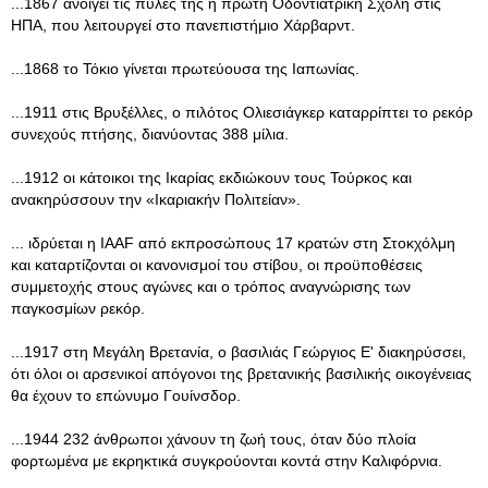
...1867 ανοίγει τις πύλες της η πρώτη Οδοντιατρική Σχολή στις
ΗΠΑ, που λειτουργεί στο πανεπιστήμιο Χάρβαρντ.
...1868 το Τόκιο γίνεται πρωτεύουσα της Ιαπωνίας.
...1911 στις Βρυξέλλες, ο πιλότος Ολιεσιάγκερ καταρρίπτει το ρεκόρ
συνεχούς πτήσης, διανύοντας 388 μίλια.
...1912 οι κάτοικοι της Ικαρίας εκδιώκουν τους Τούρκος και
ανακηρύσσουν την «Ικαριακήν Πολιτείαν».
... ιδρύεται η IAAF από εκπροσώπους 17 κρατών στη Στοκχόλμη
και καταρτίζονται οι κανονισμοί του στίβου, οι προϋποθέσεις
συμμετοχής στους αγώνες και ο τρόπος αναγνώρισης των
παγκοσμίων ρεκόρ.
...1917 στη Μεγάλη Βρετανία, ο βασιλιάς Γεώργιος Ε' διακηρύσσει,
ότι όλοι οι αρσενικοί απόγονοι της βρετανικής βασιλικής οικογένειας
θα έχουν το επώνυμο Γουίνσδορ.
...1944 232 άνθρωποι χάνουν τη ζωή τους, όταν δύο πλοία
φορτωμένα με εκρηκτικά συγκρούονται κοντά στην Καλιφόρνια.