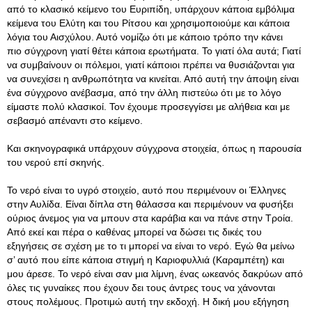
από το κλασικό κείμενο του Ευριπίδη, υπάρχουν κάποια εμβόλιμα
κείμενα του Ελύτη και του Ρίτσου και χρησιμοποιούμε και κάποια
λόγια του Αισχύλου
. Αυτό νομίζω ότι με κάποιο τρόπο την κάνει
πιο σύγχρονη γιατί θέτει κάποια ερωτήματα. Το γιατί όλα αυτά; Γιατί
να συμβαίνουν οι πόλεμοι, γιατί κάποιοι πρέπει να θυσιάζονται για
να συνεχίσει η ανθρωπότητα να κινείται. Από αυτή την άποψη είναι
ένα σύγχρονο ανέβασμα, από την άλλη πιστεύω ότι με το λόγο
είμαστε πολύ κλασικοί. Τον έχουμε προσεγγίσει με αλήθεια και με
σεβασμό απέναντι στο κείμενο.
Και σκηνογραφικά υπάρχουν σύγχρονα στοιχεία, όπως η παρουσία
του νερού επί σκηνής.
Το νερό είναι το υγρό στοιχείο, αυτό που περιμένουν οι Έλληνες
στην Αυλίδα. Είναι δίπλα στη θάλασσα και περιμένουν να φυσήξει
ούριος άνεμος για να μπουν στα καράβια και να πάνε στην Τροία.
Από εκεί και πέρα ο καθένας μπορεί να δώσει τις δικές του
εξηγήσεις σε σχέση με το τι μπορεί να είναι το νερό. Εγώ θα μείνω
σ’ αυτό που είπε κάποια στιγμή η Καριοφυλλιά (Καραμπέτη) και
μου άρεσε. Το νερό είναι σαν μια λίμνη, ένας ωκεανός δακρύων από
όλες τις γυναίκες που έχουν δει τους άντρες τους να χάνονται
στους πολέμους. Προτιμώ αυτή την εκδοχή. Η δική μου εξήγηση