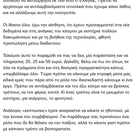
δύσκολο να λειτουργήσει εκ των έσω ο Έλληνας. Πρέπει να
αρχίσουμε να αντιλαμβανόμαστε συνολικά που έχουμε κάνει λάθος
και να αλλάξουμε αυτή την νοοτροπία.
Οι θίασοι όλοι, έχω την αίσθηση, ότι έχουν προσαρμοστεί στα νέα
δεδομένα και στις ανάγκες του κόσμου με εισιτήρια πολλών
διακυμάνσεων και με τη βοήθεια της τεχνολογίας, φθηνή
προπώληση μέσω διαδικτύου.
Τελείωσε αυτό το παραμύθι να πας να δεις μία παράσταση και να
πληρώσεις 20, 25 και 50 ευρώ. Δηλαδή, θέλω να πω ότι όπως σε
όλα τα πράγματα έτσι και στη θεατρική πραγματικότητα κάπως
υπερβάλλαμε όλοι. Τώρα πρέπει να κάνουμε μία στροφή μέσα μας,
ειδικά εμείς που πέρα από το ρόλο του διασκεδαστή κάνουμε κι ένα
έργο. Πρέπει να αντιλαμβάνεσαι και τον έξω κόσμο και να βρίσκεις
τρόπους να τον φέρεις κοντά. Κι ένας τρόπος είναι το μειωμένο το
εισιτήριο, για ανέργους, το φοιτητικό.
Ανάλογες «εκπτώσεις» έχετε αναγκαστεί να κάνετε οι ηθοποιοί, με
την έννοια του συμβιβασμού. Για παράδειγμα σας προτείνουν ένα
ρόλο που δε θα θέλατε να τον παίξετε, αλλά το κάνετε γιατί πρέπει
με κάποιον τρόπο να βιοποριστείτε.