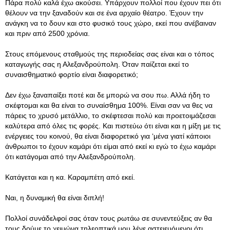
Πάρα πολύ καλά έχω ακούσει. Υπάρχουν πολλοί που έχουν πει ότι
θέλουν να την ξαναδούν και σε ένα αρχαίο θέατρο. Έχουν την
ανάγκη να το δουν και στο φυσικό τους χώρο, εκεί που ανέβαιναν
και πριν από 2500 χρόνια.
Στους επόμενους σταθμούς της περιοδείας σας είναι και ο τόπος
καταγωγής σας η Αλεξανδρούπολη. Όταν παίζεται εκεί το
συναισθηματικό φορτίο είναι διαφορετικό;
Δεν έχω ξαναπαίξει ποτέ και δε μπορώ να σου πω. Αλλά ήδη το
σκέφτομαι και θα είναι το συναίσθημα 100%. Είναι σαν να θες να
πάρεις το χρυσό μετάλλιο, το σκέφτεσαι πολύ και προετοιμάζεσαι
καλύτερα από όλες τις φορές. Και πιστεύω ότι είναι και η μίξη με τις
ενέργειες του κοινού, θα είναι διαφορετικό για ‘μένα γιατί κάποιοι
άνθρωποι το έχουν καμάρι ότι είμαι από εκεί κι εγώ το έχω καμάρι
ότι κατάγομαι από την Αλεξανδρούπολη.
Κατάγεται και η κα. Καραμπέτη από εκεί.
Ναι, η δυναμική θα είναι διπλή!
Πολλοί συνάδελφοί σας όταν τους ρωτάω σε συνεντεύξεις αν θα
τους δούμε το χειμώνα τηλεοπτικά μου λένε αστειευόμενοι ότι