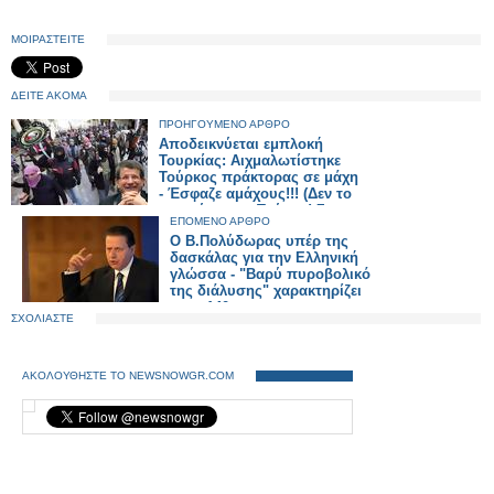
ΜΟΙΡΑΣΤΕΙΤΕ
ΔΕΙΤΕ ΑΚΟΜΑ
ΠΡΟΗΓΟΥΜΕΝΟ ΑΡΘΡΟ
Αποδεικνύεται εμπλοκή
Τουρκίας: Αιχμαλωτίστηκε
Τούρκος πράκτορας σε μάχη
- Έσφαζε αμάχους!!! (Δεν το
πιστεύω...για Τούρκο! Στα
ΕΠΟΜΕΝΟ ΑΡΘΡΟ
σήριαλ είναι τόσο καλοί...)
Ο Β.Πολύδωρας υπέρ της
δασκάλας για την Ελληνική
γλώσσα - "Βαρύ πυροβολικό
της διάλυσης" χαρακτηρίζει
τους 140
ΣΧΟΛΙΑΣΤΕ
πανεπιστημιακούς!!!
ΑΚΟΛΟΥΘΗΣΤΕ ΤΟ NEWSNOWGR.COM