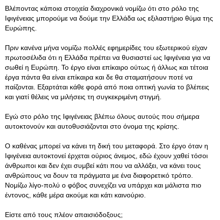
Βλέποντας κάποια στοιχεία διαχρονικά νομίζω ότι στο ρόλο της
Ιφιγένειας μπορούμε να δούμε την Ελλάδα ως εξιλαστήριο θύμα της
Ευρώπης.
Πριν κανένα μήνα νομίζω πολλές εφημερίδες του εξωτερικού είχαν
πρωτοσέλιδα ότι η Ελλάδα πρέπει να θυσιαστεί ως Ιφιγένεια για να
σωθεί η Ευρώπη. Το έργο είναι επίκαιρο ούτως ή άλλως και τέτοια
έργα πάντα θα είναι επίκαιρα και δε θα σταματήσουν ποτέ να
παίζονται. Εξαρτάται κάθε φορά από ποια οπτική γωνία το βλέπεις
και γιατί θέλεις να μιλήσεις τη συγκεκριμένη στιγμή.
Εγώ στο ρόλο της Ιφιγένειας βλέπω όλους αυτούς που σήμερα
αυτοκτονούν και αυτοθυσιάζονται στο όνομα της κρίσης.
Ο καθένας μπορεί να κάνει τη δική του μεταφορά. Στο έργο όταν η
Ιφιγένεια αυτοκτονεί έρχεται ούριος άνεμος, εδώ έχουν χαθεί τόσοι
άνθρωποι και δεν έχει συμβεί κάτι που να αλλάξει, να κάνει τους
ανθρώπους να δουν τα πράγματα με ένα διαφορετικό τρόπο.
Νομίζω λίγο-πολύ ο φόβος συνεχίζει να υπάρχει και μάλιστα πιο
έντονος, κάθε μέρα ακούμε και κάτι καινούριο.
Είστε από τους πλέον απαισιόδοξους;