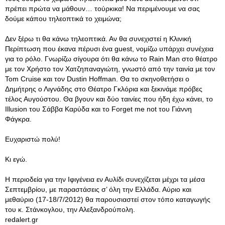
πρέπει πρώτα να μάθουν… τούρκικα! Να περιμένουμε να σας
δούμε κάπου τηλεοπτικά το χειμώνα;
Δεν ξέρω τι θα κάνω τηλεοπτικά. Αν θα συνεχιστεί η Κλινική
Περίπτωση που έκανα πέρυσι ένα guest, νομίζω υπάρχει συνέχεια
για το ρόλο. Γνωρίζω σίγουρα ότι θα κάνω το Rain Man στο θέατρο
με τον Χρήστο τον Χατζηπαναγιώτη, γνωστό από την ταινία με τον
Tom Cruise και τον Dustin Hoffman. Θα το σκηνοθετήσει ο
Δημήτρης ο Λιγνάδης στο Θέατρο Γκλόρια και ξεκινάμε πρόβες
τέλος Αυγούστου. Θα βγουν και δύο ταινίες που ήδη έχω κάνει, το
Illusion του Σάββα Καρύδα και το Forget me not του Γιάννη
Φάγκρα.
Ευχαριστώ πολύ!
Κι εγώ.
Η περιοδεία για την Ιφιγένεια εν Αυλίδι συνεχίζεται μέχρι τα μέσα
Σεπτεμβρίου, με παραστάσεις σ’ όλη την Ελλάδα. Αύριο και
μεθαύριο (17-18/7/2012) θα παρουσιαστεί στον τόπο καταγωγής
του κ. Στάνκογλου, την Αλεξανδρούπολη.
redalert.gr