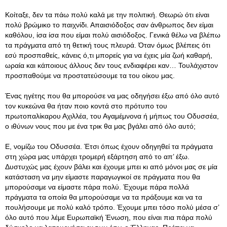
Κοίταξε, δεν τα πάω πολύ καλά με την πολιτική. Θεωρώ ότι είναι
πολύ βρώμικο το παιχνίδι. Απαισιόδοξος σαν άνθρωπος δεν είμαι
καθόλου, ίσα ίσα που είμαι πολύ αισιόδοξος. Γενικά θέλω να βλέπω
τα πράγματα από τη θετική τους πλευρά. Όταν όμως βλέπεις ότι
εσύ προσπαθείς, κάνεις ό,τι μπορείς για να έχεις μία ζωή καθαρή,
ωραία και κάποιους άλλους δεν τους ενδιαφέρει καν… Τουλάχιστον
προσπαθούμε να προστατεύσουμε τα του οίκου μας.
Ένας ηγέτης που θα μπορούσε να μας οδηγήσει έξω από όλο αυτό
τον κυκεώνα θα ήταν ποιο κοντά στο πρότυπο του
πρωτοπαλίκαρου Αχιλλέα, του Αγαμέμνονα ή μήπως του Οδυσσέα,
ο ιθύνων νους που με ένα τρικ θα μας βγάλει από όλο αυτό;
Ε, νομίζω του Οδυσσέα. Έτσι όπως έχουν οδηγηθεί τα πράγματα
στη χώρα μας υπάρχει τρομερή εξάρτηση από το απ’ έξω.
Δυστυχώς μας έχουν βάλει και έχουμε μπει κι από μόνοι μας σε μία
κατάσταση να μην είμαστε παραγωγικοί σε πράγματα που θα
μπορούσαμε να είμαστε πάρα πολύ. Έχουμε πάρα πολλά
πράγματα τα οποία θα μπορούσαμε να τα πράξουμε και να τα
πουλήσουμε με πολύ καλό τρόπο. Έχουμε μπει τόσο πολύ μέσα σ’
όλο αυτό που λέμε Ευρωπαϊκή Ένωση, που είναι πια πάρα πολύ