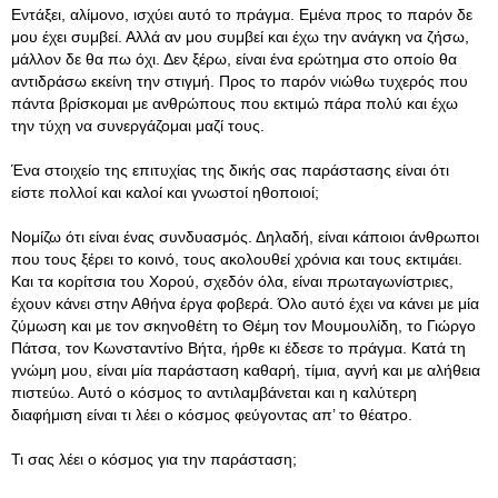
Εντάξει, αλίμονο, ισχύει αυτό το πράγμα. Εμένα προς το παρόν δε
μου έχει συμβεί. Αλλά αν μου συμβεί και έχω την ανάγκη να ζήσω,
μάλλον δε θα πω όχι. Δεν ξέρω, είναι ένα ερώτημα στο οποίο θα
αντιδράσω εκείνη την στιγμή. Προς το παρόν νιώθω τυχερός που
πάντα βρίσκομαι με ανθρώπους που εκτιμώ πάρα πολύ και έχω
την τύχη να συνεργάζομαι μαζί τους.
Ένα στοιχείο της επιτυχίας της δικής σας παράστασης είναι ότι
είστε πολλοί και καλοί και γνωστοί ηθοποιοί;
Νομίζω ότι είναι ένας συνδυασμός. Δηλαδή, είναι κάποιοι άνθρωποι
που τους ξέρει το κοινό, τους ακολουθεί χρόνια και τους εκτιμάει.
Και τα κορίτσια του Xορού, σχεδόν όλα, είναι πρωταγωνίστριες,
έχουν κάνει στην Αθήνα έργα φοβερά. Όλο αυτό έχει να κάνει με μία
ζύμωση και με τον σκηνοθέτη το Θέμη τον Μουμουλίδη, το Γιώργο
Πάτσα, τον Κωνσταντίνο Βήτα, ήρθε κι έδεσε το πράγμα. Κατά τη
γνώμη μου, είναι μία παράσταση καθαρή, τίμια, αγνή και με αλήθεια
πιστεύω. Αυτό ο κόσμος το αντιλαμβάνεται και η καλύτερη
διαφήμιση είναι τι λέει ο κόσμος φεύγοντας απ’ το θέατρο.
Τι σας λέει ο κόσμος για την παράσταση;