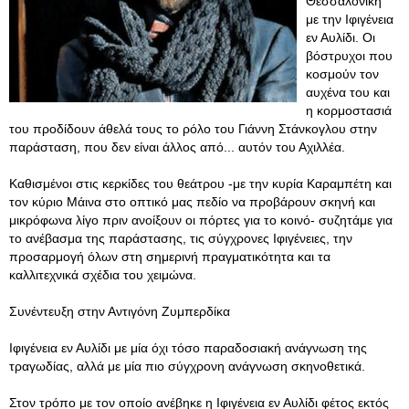
Θεσσαλονίκη
με την Ιφιγένεια
εν Αυλίδι. Οι
βόστρυχοι που
κοσμούν τον
αυχένα του και
η κορμοστασιά
του προδίδουν άθελά τους το ρόλο του Γιάννη Στάνκογλου στην
παράσταση, που δεν είναι άλλος από... αυτόν του Αχιλλέα.
Καθισμένοι στις κερκίδες του θεάτρου -με την κυρία Καραμπέτη και
τον κύριο Μάινα στο οπτικό μας πεδίο να προβάρουν σκηνή και
μικρόφωνα λίγο πριν ανοίξουν οι πόρτες για το κοινό- συζητάμε για
το ανέβασμα της παράστασης, τις σύγχρονες Ιφιγένειες, την
προσαρμογή όλων στη σημερινή πραγματικότητα και τα
καλλιτεχνικά σχέδια του χειμώνα.
Συνέντευξη στην Αντιγόνη Ζυμπερδίκα
Ιφιγένεια εν Αυλίδι με μία όχι τόσο παραδοσιακή ανάγνωση της
τραγωδίας, αλλά με μία πιο σύγχρονη ανάγνωση σκηνοθετικά.
Στον τρόπο με τον οποίο ανέβηκε η Ιφιγένεια εν Αυλίδι φέτος εκτός