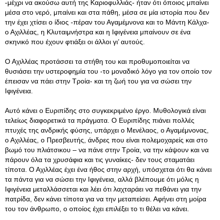
-μέχρι να ακούσω αυτή της Καριοφυλλιάς- ήταν ότι όποιος μπαίνει
μέσα στο νερό, μπαίνει και στα πάθη, μέσα σε μία ιστορία που δεν
την έχει χτίσει ο ίδιος -πέραν του Αγαμέμνονα και το Μάντη Κάλχα-
ο Αχιλλέας, η Κλυταιμνήστρα και η Ιφιγένεια μπαίνουν σε ένα
σκηνικό που έχουν φτιάξει οι άλλοι γι’ αυτούς.
Ο Αχιλλέας προτάσσει τα στήθη του και προθυμοποιείται να
θυσιάσει την υστεροφημία του -το μοναδικό λόγο για τον οποίο τον
έπεισαν να πάει στην Τροία- και τη ζωή του για να σώσει την
Ιφιγένεια.
Αυτό κάνει ο Ευριπίδης στο συγκεκριμένο έργο. Μυθολογικά είναι
τελείως διαφορετικά τα πράγματα. Ο Ευριπίδης πιάνει πολλές
πτυχές της ανδρικής φύσης, υπάρχει ο Μενέλαος, ο Αγαμέμνονας,
ο Αχιλλέας, ο Πρεσβευτής, άνδρες που είναι πολεμοχαρείς και στο
βωμό του πλιάτσικου – να πάνε στην Τροία, να την κάψουν και να
πάρουν όλα τα χρυσάφια και τις γυναίκες- δεν τους σταματάει
τίποτα. Ο Αχιλλέας έχει ένα ήθος στην αρχή, υπόσχεται ότι θα κάνει
τα πάντα για να σώσει την Ιφιγένεια, αλλά βλέπουμε ότι μόλις η
Ιφιγένεια μεταλλάσσεται και λέει ότι λαχταράει να πεθάνει για την
πατρίδα, δεν κάνει τίποτα για να την μεταπείσει. Αφήνει στη μοίρα
του τον άνθρωπο, ο οποίος έχει επιλέξει το τι θέλει να κάνει.