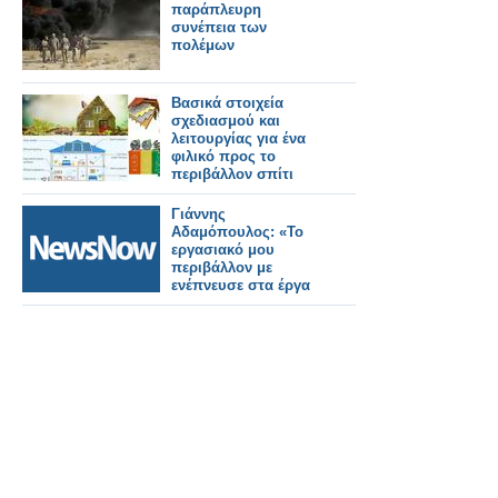
Σύνοδο του ΝΑΤΟ
παράπλευρη
-Γράφει ο Δρ.
συνέπεια των
Κωνσταντίνος Π.
πολέμων
Μπαλωμένος
Βασικά στοιχεία
σχεδιασμού και
λειτουργίας για ένα
φιλικό προς το
περιβάλλον σπίτι
Γιάννης
Αδαμόπουλος: «Το
εργασιακό μου
περιβάλλον με
ενέπνευσε στα έργα
μου»