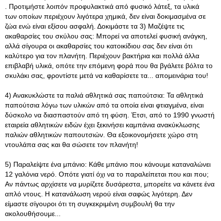
. Προτιμήστε λοιπόν προφυλακτικά από φυσικό λάτεξ, τα υλικά
των οποίων περιέχουν λιγότερα χημικά, δεν είναι δοκιμασμένα σε
ζώα ενώ είναι εξίσου ασφαλή. Δοκιμάστε τα 3) Μαζέψτε τις
ακαθαρσίες του σκύλου σας: Μπορεί να αποτελεί φυσική ανάγκη,
αλλά σίγουρα οι ακαθαρσίες του κατοικίδιου σας δεν είναι ότι
καλύτερο για τον πλανήτη. Περιέχουν βακτήρια και πολλά άλλα
επιβλαβή υλικά, οπότε την επόμενη φορά που θα βγάλετε βόλτα το
σκυλάκι σας, φροντίστε μετά να καθαρίσετε τα... απομεινάρια του!
4) Ανακυκλώστε τα παλιά αθλητικά σας παπούτσια: Τα αθλητικά
παπούτσια λόγω των υλικών από τα οποία είναι φτιαγμένα, είναι
δύσκολο να διασπαστούν από τη φύση. Έτσι, από το 1990 γνωστή
εταιρεία αθλητικών ειδών έχει ξεκινήσει καμπάνια ανακύκλωσης
παλιών αθλητικών παπουτσιών. Θα εξοικονομήσετε χώρο στη
ντουλάπα σας και θα σώσετε τον πλανήτη!
5) Παραλείψτε ένα μπάνιο: Κάθε μπάνιο που κάνουμε καταναλώνει
12 γαλόνια νερό. Οπότε γιατί όχι να το παραλείπεται που και που;
Αν πάντως αρχίσετε να μυρίζετε δυσάρεστα, μπορείτε να κάνετε ένα
απλό ντους. Η κατανάλωση νερού είναι σαφώς λιγότερη. Δεν
είμαστε σίγουροι ότι τη συγκεκριμένη συμβουλή θα την
ακολουθήσουμε...