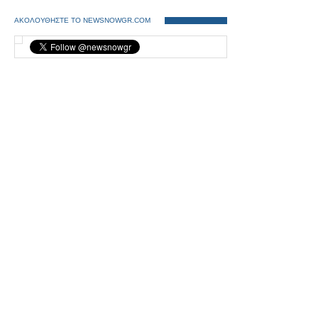
ΑΚΟΛΟΥΘΗΣΤΕ ΤΟ NEWSNOWGR.COM