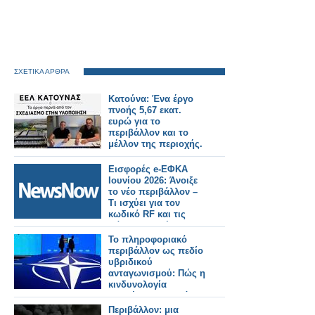
ΣΧΕΤΙΚΑ ΑΡΘΡΑ
Κατούνα: Ένα έργο
πνοής 5,67 εκατ.
ευρώ για το
περιβάλλον και το
μέλλον της περιοχής.
Εισφορές e-ΕΦΚΑ
Ιουνίου 2026: Άνοιξε
το νέο περιβάλλον –
Τι ισχύει για τον
κωδικό RF και τις
πάγιες εντολές
Το πληροφοριακό
περιβάλλον ως πεδίο
υβριδικού
ανταγωνισμού: Πώς η
κινδυνολογία
επηρέασε τη δημόσια
συζήτηση για τη
Περιβάλλον: μια