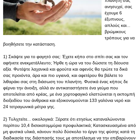
πλανήτη σας
ανησυχεί, σας
έχουμε 6
έξυπνους,
απλούς και...
βρώμικους
τρόπους για να
βοηθήσετε την κατάσταση.
1) Σκάψτε για το φαγητό σας: Έχετε κήπο στο σπίτι σας και τον
αφήνετε ανεκμετάλλευτο; Ήρθε η ώρα να του δώσετε τη δέουσα
αξία. Φυτέψτε λαχανικά και φρούτα και αφενός θα τρώτε τα δικά
σας προιόντα, άρα και πιο υγιεινά, και αφετέρου θα βάλετε το
λιθαράκι σας στη διάσωση του πλανήτη. Φυσικά ένας κήπος δε
φέρνει την άνοιξη, αλλά αν αντικαταστήσετε ένα γεύμα που
αποτελείται από κρέας, με ένα χορτοφαγικό ελαττώνεται η εκπομπή
διοξειδίου του άνθρακα και εξοικονομούνται 133 γαλόνια νερό και
24 τετραγωνικά μέτρα γης.
2) Τυλιχτείτε... οικολογικά: Ξέρατε ότι ετησίως καταναλώνονται
περίπου 10,4 δισεκατομμύρια προφυλακτικά; Κατασκευασμένα από
μη φυσικά υλικά, κάνουν πολύ δύσκολο το έργο της φύσης κατά τη
διαδικασία της διάσπασής τους με αποτέλεσμα να την επιβαρύνουν