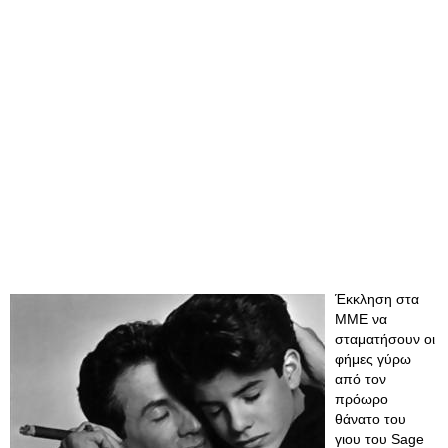
Έκκληση στα
ΜΜΕ να
σταματήσουν οι
φήμες γύρω
από τον
πρόωρο
θάνατο του
γιου του Sage