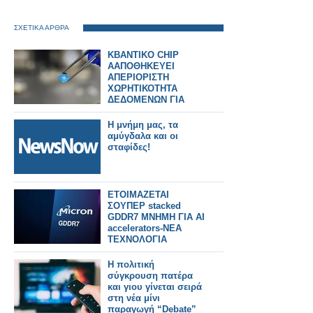
ΣΧΕΤΙΚΑ ΑΡΘΡΑ
KBANTIKO CHIP
ΑΑΠΟΘΗΚΕΥΕΙ
ΑΠΕΡΙΟΡΙΣΤΗ
ΧΩΡΗΤΙΚΟΤΗΤΑ
ΔΕΔΟΜΕΝΩΝ ΓΙΑ
ΜΝΗΜΗ Α.Ι.
Η μνήμη μας, τα
αμύγδαλα και οι
σταφίδες!
ΕΤΟΙΜΑΖΕΤΑΙ
ΣΟΥΠΕΡ stacked
GDDR7 ΜΝΗΜΗ ΓΙΑ AI
accelerators-ΝΕΑ
ΤΕΧΝΟΛΟΓΙΑ
Η πολιτική
σύγκρουση πατέρα
και γιου γίνεται σειρά
στη νέα μίνι
παραγωγή “Debate”