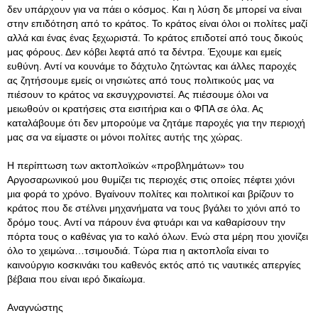
δεν υπάρχουν για να πάει ο κόσμος. Και η λύση δε μπορεί να είναι
στην επιδότηση από το κράτος. Το κράτος είναι όλοι οι πολίτες μαζί
αλλά και ένας ένας ξεχωριστά. Το κράτος επιδοτεί από τους δικούς
μας φόρους. Δεν κόβει λεφτά από τα δέντρα. Έχουμε και εμείς
ευθύνη. Αντί να κουνάμε το δάχτυλο ζητώντας και άλλες παροχές
ας ζητήσουμε εμείς οι νησιώτες από τους πολιτικούς μας να
πιέσουν το κράτος να εκσυγχρονιστεί. Ας πιέσουμε όλοι να
μειωθούν οι κρατήσεις στα εισιτήρια και ο ΦΠΑ σε όλα. Ας
καταλάβουμε ότι δεν μπορούμε να ζητάμε παροχές για την περιοχή
μας σα να είμαστε οι μόνοι πολίτες αυτής της χώρας.
Η περίπτωση των ακτοπλοϊκών «προβλημάτων» του
Αργοσαρωνικού μου θυμίζει τις περιοχές στις οποίες πέφτει χιόνι
μια φορά το χρόνο. Βγαίνουν πολίτες και πολιτικοί και βρίζουν το
κράτος που δε στέλνει μηχανήματα να τους βγάλει το χιόνι από το
δρόμο τους. Αντί να πάρουν ένα φτυάρι και να καθαρίσουν την
πόρτα τους ο καθένας για το καλό όλων. Ενώ στα μέρη που χιονίζει
όλο το χειμώνα…τσιμουδιά. Τώρα πια η ακτοπλοΐα είναι το
καινούργιο κοσκινάκι του καθενός εκτός από τις ναυτικές απεργίες
βέβαια που είναι ιερό δικαίωμα.
Αναγνώστης