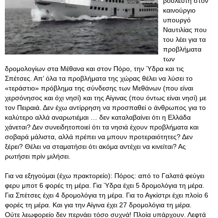
βουλευτή στον
καινούργιο
υπουργό
Ναυτιλίας που
του λέει για τα
προβλήματα
των
δρομολογίων στα Μέθανα και στον Πόρο, την Ύδρα και τις
Σπέτσες. Απ’ όλα τα προβλήματα της χώρας θέλει να λύσει το
«τεράστιο» πρόβλημα της σύνδεσης των Μεθάνων (που είναι
χερσόνησος και όχι νησί) και της Αίγινας (που όντως είναι νησί) με
τον Πειραιά. Δεν έχω αντίρρηση να προσπαθεί ο άνθρωπος για το
καλύτερο αλλά αναρωτιέμαι … δεν καταλαβαίνει ότι η Ελλάδα
χάνεται? Δεν συνειδητοποιεί ότι τα νησιά έχουν προβλήματα και
σοβαρά μάλιστα, αλλά πρέπει να μπουν προτεραιότητες? Δεν
ξέρει? Θέλει να σταματήσει ότι ακόμα αντέχει να κινείται? Ας
ρωτήσει πρίν μιλήσει.
Για να εξηγούμαι (έχω πρακτορείο): Πόρος: από το Γαλατά φεύγει
φερυ μποτ 6 φορές τη μέρα. Για Ύδρα έχει 5 δρομολόγια τη μέρα.
Για Σπέτσες έχει 4 δρομολόγια τη μέρα. Για το Αγκίστρι έχει πλοίο 6
φορές τη μέρα
. Και για την Αίγινα έχει 27 δρομολόγια τη μέρα.
Ούτε λεωφορείο δεν περνάει τόσο συχνά! Πλοία υπάρχουν. Λεφτά