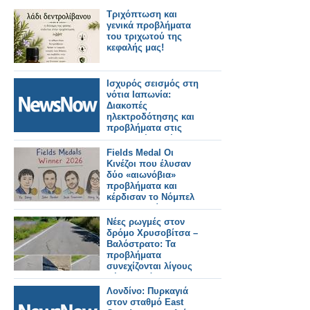
Τριχόπτωση και
γενικά προβλήματα
του τριχωτού της
κεφαλής μας!
Ισχυρός σεισμός στη
νότια Ιαπωνία:
Διακοπές
ηλεκτροδότησης και
προβλήματα στις
μεταφορές. Τρένο
εκτροχιάστηκε.
Fields Medal Οι
Κινέζοι που έλυσαν
δύο «αιωνόβια»
προβλήματα και
κέρδισαν το Νόμπελ
Μαθηματικών
Νέες ρωγμές στον
δρόμο Χρυσοβίτσα –
Βαλόστρατο: Τα
προβλήματα
συνεχίζονται λίγους
μήνες μετά την
ασφαλτόστρωση
Λονδίνο: Πυρκαγιά
στον σταθμό East