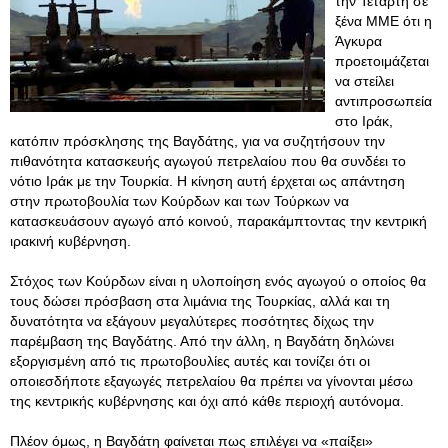
την Τετάρτη σε
ξένα ΜΜΕ ότι η
Άγκυρα
προετοιμάζεται
να στείλει
αντιπροσωπεία
στο Ιράκ,
κατόπιν πρόσκλησης της Βαγδάτης, για να συζητήσουν την
πιθανότητα κατασκευής αγωγού πετρελαίου που θα συνδέει το
νότιο Ιράκ με την Τουρκία. Η κίνηση αυτή έρχεται ως απάντηση
στην πρωτοβουλία των Κούρδων και των Τούρκων να
κατασκευάσουν αγωγό από κοινού, παρακάμπτοντας την κεντρική
ιρακινή κυβέρνηση.
Στόχος των Κούρδων είναι η υλοποίηση ενός αγωγού ο οποίος θα
τους δώσει πρόσβαση στα λιμάνια της Τουρκίας, αλλά και τη
δυνατότητα να εξάγουν μεγαλύτερες ποσότητες δίχως την
παρέμβαση της Βαγδάτης. Από την άλλη, η Βαγδάτη δηλώνει
εξοργισμένη από τις πρωτοβουλίες αυτές και τονίζει ότι οι
οποιεσδήποτε εξαγωγές πετρελαίου θα πρέπει να γίνονται μέσω
της κεντρικής κυβέρνησης και όχι από κάθε περιοχή αυτόνομα.
Πλέον όμως, η Βαγδάτη φαίνεται πως επιλέγει να «παίξει»