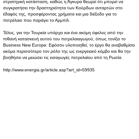
στρατηγική κατάσταση, καθώς η Άγκυρα θεωρεί ότι μπορεί να
συγκρατήσει την δραστηριότητα των Κούρδων ανταρτών στο
έδαφός της, προσφέροντας χρήματα και μια διέξοδο για το
πετρέλαιο που παράγει το Αρμπίλ.
Τέλος, για την Τουρκία υπάρχει και ένα ακόμη όφελος από την
πιθανή κατασκευή αυτού του πετρελαιαγωγού, όπως τονίζει το
Business New Europe: Εφόσον υλοποιηθεί, το έργο θα αναβαθμίσει
ακόμα περισσότερο τον ρόλο της ως ενεργειακό κόμβο και θα την
βοηθήσει να μειώσει τις εισαγωγές πετρελαίου από τη Ρωσία.
http://www.energia.gr/article.asp?art_id=59935