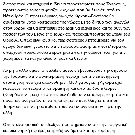
διαφορετικά και επιχειρεί η ίδια να προσεταιριστεί τους Τούρκους,
προτείνοντάς τους να φτιάξουν αγωγό που θα ξεκινάει από το
Νότιο Ιράκ
. Ο προτεινόμενος αγωγός Κιρκούκ-Βασόρας θα
συνδέσει τα νότια κοιτάσματα της χώρας με το δίκτυο των αγωγών
στον βορρά και θα επιτρέψει στο Ιράκ να εξάγει έως και το 80% των
ποσοτήτων του μέσω της Τουρκίας, παρακάμπτοντας τα Στενά του
Ορμούζ. Όπως είναι φυσικό, περισσότερες λεπτομέρειες για τον
αγωγό δεν είναι γνωστές στην παρούσα φάση, με αποτέλεσμα να
υπάρχουν πολλά ανοικτά ερωτήματα για την όδευσή του, για την
χωρητικότητα και για άλλα σημαντικά θέματα.
Αν μη τι άλλο όμως, οι εξελίξεις αυτές επιβεβαιώνουν την σημασία
της Τουρκίας στην συγκεκριμένη περιοχή και την επιτυχημένη
στρατηγική που έχει ακολουθήσει. Με λίγα λόγια, η Άγκυρα έχει
καταφέρει να θεωρείται απαραίτητη και από τις δύο πλευρές
(Κουρδιστάν, Ιράκ), οι οποίες δεν διαθέτουν επαρκή ερείσματα και
συνεπώς αναγκάζονται να προσφέρουν ανταλλάγματα στους
Τούρκους, στην προσπάθειά τους να ανταγωνιστούν η μια την
άλλη.
Όπως είναι φυσικό, οι εξελίξεις που σημειώνονται στην ενεργειακή
και οικονομική σφαίρα, επηρεάζουν άμεσα και την ευρύτερη