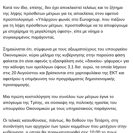
Κατά τον ίδιο, επίσης, δεν έχει αποκλειστεί τελείως και το ζήτημα
της λήψης πρόσθετων μέτρων για τις αποκλίσεις στον εφετινό
προϋπολογισμό. «Υπάρχουν φωνές στο Eurogroup, που πιέζουν
για τη λήψη πρόσθετων μέτρων, προσπαθούμε να τα αποφύγουμε
με επιχείρημα τη μεγαλύτερη ύφεση», είπε με νόημα ο
συγκεκριμένος παράγοντας.
Σημειώνεται ότι, σύμφωνα με τους αξιωματούχους του υπουργείου
Οικονομικών, κύριο μέλημα της κυβέρνησης στην παρούσα φάση
φαίνεται ότι είναι αφενός η εξασφάλιση ενός «δανείου- γέφυρας» για
την κάλυψη των ομολόγων ύψους 3,1 δισ. ευρώ, τα οποία λήγουν
στις 20 Αυγούστου και βρίσκονται στο χαρτοφυλάκιο της ΕΚΤ και
αφετέρου η επιμήκυνση του προγράμματος δημοσιονομικής
προσαρμογής.
Μια πρώτη κοστολόγηση του συνόλου των μέτρων έγινε το
απόγευμα της Τρίτης, σε σύσκεψη της πολιτικής ηγεσίας του
υπουργείου Οικονομικών με τους υπηρεσιακούς παράγοντες.
Οι τελικές κατευθύνσεις, πάντως, θα δοθούν την Τετάρτη, στη
συνάντηση των αρχηγών των τριών κομμάτων που μετέχουν στην
κυβέρνηση, η οποία θα πραγματοποιηθεί στις 10:00 το πρωί.