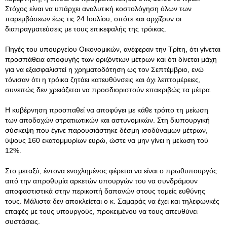
Στόχος είναι να υπάρχει αναλυτική κοστολόγηση όλων των
παρεμβάσεων έως τις 24 Ιουλίου, οπότε και αρχίζουν οι
διαπραγματεύσεις με τους επικεφαλής της τρόικας.
Πηγές του υπουργείου Οικονομικών, ανέφεραν την Τρίτη, ότι γίνεται
προσπάθεια αποφυγής των οριζόντιων μέτρων και ότι δίνεται μάχη
για να εξασφαλιστεί η χρηματοδότηση ως τον Σεπτέμβριο, ενώ
τόνισαν ότι η τρόικα ζητάει κατευθύνσεις και όχι λεπτομέρειες,
συνεπώς δεν χρειάζεται να προσδιοριστούν επακριβώς τα μέτρα.
Η κυβέρνηση προσπαθεί να αποφύγει με κάθε τρόπο τη μείωση
των αποδοχών στρατιωτικών και αστυνομικών. Στη διυπουργική
σύσκεψη που έγινε παρουσιάστηκε δέσμη ισοδύναμων μέτρων,
ύψους 160 εκατομμυρίων ευρώ, ώστε να μην γίνει η μείωση τού
12%.
Στο μεταξύ, έντονα ενοχλημένος φέρεται να είναι ο πρωθυπουργός
από την απροθυμία αρκετών υπουργών του να συνδράμουν
αποφαστιστικά στην περικοπή δαπανών στους τομείς ευθύνης
τους. Μάλιστα δεν αποκλείεται ο κ. Σαμαράς να έχει και τηλεφωνκές
επαφές με τους υπουργούς, προκειμένου να τους απευθύνει
συστάσεις.