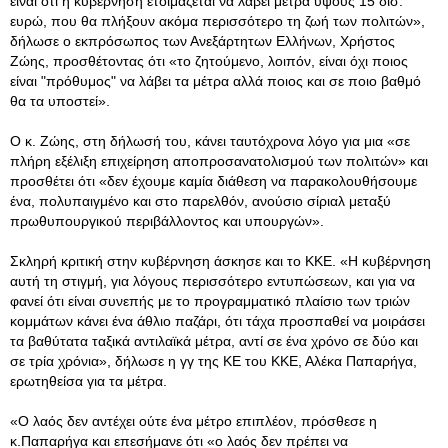
είναι ότι η κυβέρνηση ετοιμάζεται να λάβει μέτρα ύψους 15 δισ.
ευρώ, που θα πλήξουν ακόμα περισσότερο τη ζωή των πολιτών»,
δήλωσε ο εκπρόσωπος των Ανεξάρτητων Ελλήνων, Χρήστος
Ζώης, προσθέτοντας ότι «το ζητούμενο, λοιπόν, είναι όχι ποιος
είναι "πρόθυμος" να λάβει τα μέτρα αλλά ποιος και σε ποιο βαθμό
θα τα υποστεί».
Ο κ. Ζώης, στη δήλωσή του, κάνει ταυτόχρονα λόγο για μια «σε
πλήρη εξέλιξη επιχείρηση αποπροσανατολισμού των πολιτών» και
προσθέτει ότι «δεν έχουμε καμία διάθεση να παρακολουθήσουμε
ένα, πολυπαιγμένο και στο παρελθόν, ανούσιο σίριαλ μεταξύ
πρωθυπουργικού περιβάλλοντος και υπουργών».
Σκληρή κριτική στην κυβέρνηση άσκησε και το ΚΚΕ. «Η κυβέρνηση
αυτή τη στιγμή, για λόγους περισσότερο εντυπώσεων, και για να
φανεί ότι είναι συνεπής με το προγραμματικό πλαίσιο των τριών
κομμάτων κάνει ένα άθλιο παζάρι, ότι τάχα προσπαθεί να μοιράσει
τα βαθύτατα ταξικά αντιλαϊκά μέτρα, αντί σε ένα χρόνο σε δύο και
σε τρία χρόνια», δήλωσε η γγ της ΚΕ του ΚΚΕ, Αλέκα Παπαρήγα,
ερωτηθείσα για τα μέτρα.
«Ο λαός δεν αντέχει ούτε ένα μέτρο επιπλέον, πρόσθεσε η
κ.Παπαρήγα και επεσήμανε ότι «ο λαός δεν πρέπει να