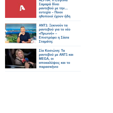
ALPHA: Η Ευγενία
Σαμαρά δίνει
ραντεβού με την…
ευτυχία – Ποιοι
ηθοποιοί έχουν ήδη
συμφωνήσει για τη
νέα σειρά
ΑΝΤ1: Ξεκινούν τα
ραντεβού για το νέο
«Πρωινό» –
Επιστρέφει η Σάσα
Σταμάτη;
Σία Κοσιώνη: Τα
ραντεβού με ΑΝΤ1 και
MEGA, οι
αποκαλύψεις και το
παρασκήνιο