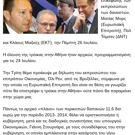
επικεφαλής των
εκπροσώπων
των δανειστών,
Ματίας Μορς
(Ευρωπαϊκή
Επιτροπή), Πολ
Τόμσεν (ΔΝΤ)
και Κλάους Μαζούχ (ΕΚΤ), την Πέμπτη 26 Ιουλίου.
Η έλευση της τρόικας στην Αθήνα ήταν αρχικώς προγραμματισμένη
για τις 24 Ιουλίου.
Την Τρίτη θέμα προέκυψε με δήλωση του εκπροσώπου του
επιτρόπου Οικονομίας, Όλι Ρεν, από τις Βρυξέλλες, σύμφωνα με
την οποία «η Ευρωπαϊκή Επιτροπή δεν είναι σε θέση να γνωρίζει
πότε θα επιστρέψει η τρόικα στην Αθήνα» ούτε πόσο θα παραμείνει
στην χώρα μας.
Πάντως το αρχικό «πλάνο» των περικοπών δαπανών 11,6 δισ.
ευρώ για την περίοδο 2013- 2014, θέλει να οριστικοποιήσει η
κυβέρνηση, μετά και τις διαδοχικές συναντήσεις του υπουργού
Οικονομικών, Γιάννη Στουρνάρα, με τους συναδέλφους του στην
κυβέρνηση, οι οποίοι εμπλέκονται στην κατάρτιση του νέου