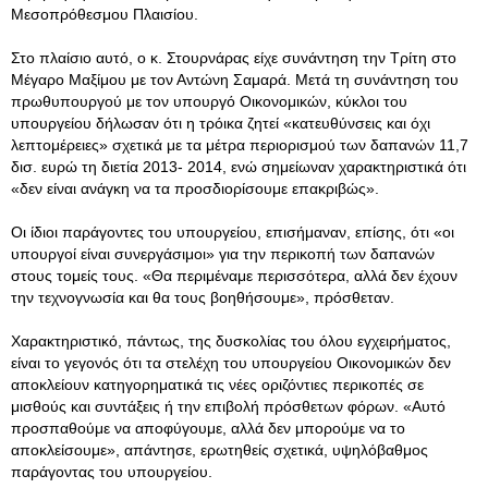
Μεσοπρόθεσμου Πλαισίου.
Στο πλαίσιο αυτό, ο κ. Στουρνάρας είχε συνάντηση την Τρίτη στο
Μέγαρο Μαξίμου με τον Αντώνη Σαμαρά. Μετά τη συνάντηση του
πρωθυπουργού με τον υπουργό Οικονομικών, κύκλοι του
υπουργείου δήλωσαν ότι η τρόικα ζητεί «κατευθύνσεις και όχι
λεπτομέρειες» σχετικά με τα μέτρα περιορισμού των δαπανών 11,7
δισ. ευρώ τη διετία 2013- 2014, ενώ σημείωναν χαρακτηριστικά ότι
«δεν είναι ανάγκη να τα προσδιορίσουμε επακριβώς».
Οι ίδιοι παράγοντες του υπουργείου, επισήμαναν, επίσης, ότι «οι
υπουργοί είναι συνεργάσιμοι» για την περικοπή των δαπανών
στους τομείς τους. «Θα περιμέναμε περισσότερα, αλλά δεν έχουν
την τεχνογνωσία και θα τους βοηθήσουμε», πρόσθεταν.
Χαρακτηριστικό, πάντως, της δυσκολίας του όλου εγχειρήματος,
είναι το γεγονός ότι τα στελέχη του υπουργείου Οικονομικών δεν
αποκλείουν κατηγορηματικά τις νέες οριζόντιες περικοπές σε
μισθούς και συντάξεις ή την επιβολή πρόσθετων φόρων. «Αυτό
προσπαθούμε να αποφύγουμε, αλλά δεν μπορούμε να το
αποκλείσουμε», απάντησε, ερωτηθείς σχετικά, υψηλόβαθμος
παράγοντας του υπουργείου.