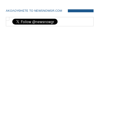
ΑΚΟΛΟΥΘΗΣΤΕ ΤΟ NEWSNOWGR.COM