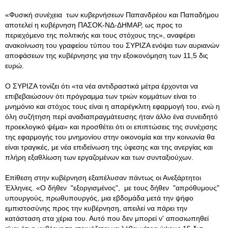
«Φυσική συνέχεια των κυβερνήσεων Παπανδρέου και Παπαδήμου
αποτελεί η κυβέρνηση ΠΑΣΟΚ-ΝΔ-ΔΗΜΑΡ, ως προς το
περιεχόμενο της πολιτικής και τους στόχους της», αναφέρει
ανακοίνωση του γραφείου τύπου του ΣΥΡΙΖΑ ενόψει των αυριανών
αποφάσεων της κυβέρνησης για την εξοικονόμηση των 11,5 δις
ευρώ.
Ο ΣΥΡΙΖΑ τονίζει ότι «τα νέα αντιδραστικά μέτρα έρχονται να
επιβεβαιώσουν ότι πρόγραμμα των τριών κομμάτων είναι το
μνημόνιο και στόχος τους είναι η απαρέγκλιτη εφαρμογή του, ενώ η
όλη συζήτηση περί αναδιαπραγμάτευσης ήταν άλλο ένα συνειδητό
προεκλογικό ψέμα» και προσθέτει ότι οι επιπτώσεις της συνέχισης
της εφαρμογής του μνημονίου στην οικονομία και την κοινωνία θα
είναι τραγικές, με νέα επιδείνωση της ύφεσης και της ανεργίας και
πλήρη εξαθλίωση των εργαζομένων και των συνταξιούχων.
Επίθεση στην κυβέρνηση εξαπέλυσαν πάντως οι Ανεξάρτητοι
Έλληνες. «Ο δήθεν "εξοργισμένος", με τους δήθεν "απρόθυμους"
υπουργούς, πρωθυπουργός, μια εβδομάδα μετά την ψήφο
εμπιστοσύνης προς την κυβέρνηση, απειλεί να πάρει την
κατάσταση στα χέρια του. Αυτό που δεν μπορεί ν' αποσιωπηθεί