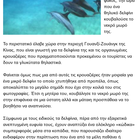
φακός, την ώρα
που ένα
θηλυκό δελφίνι
κουβαλούσε το
νεκρό μωρό
της.
Το περιστατικό έλαβε χώρα στην περιοχή Γουανξί-Ζουάνγκ της
Κίνας, που είναι γνωστή για τα δελφίνια της και τις οργανωμένες
κρουαζιέρες που πραγματοποιούνται προκειμένου οι τουρίστες να
δουν τα γλυκύτατα θηλαστικά.
Φαίνεται όμως πως μια από αυτές τις κρουαζιέρες ήταν μοιραία για
ένα μικρό δελφίνι το οποίο χτυπήθηκε από προπέλα, όπως
αποκαλύπτει το μεγάλο σημάδι που έχει στην κοιλιά του στις
φωτογραφίες. Έτσι η μητέρα του, κουβάλησε το νεκρό μωρό της
στην επιφάνεια σε μια ύστατη αλλά και μάταιη προσπάθεια να το
βοηθήσει να αναπνεύσει.
Σϋμφωνα με τους ειδικούς τα δελφίνια, πέρα από την εξαιρετικά
ανεπτυγμένη ευφυία τους, έχουν αναπτύξει ένα ολόκληρο «κώδικα»
συμπεριφοράς μέσα στα κοπάδια, που παρουσιάζει ιδιαίτερο
ενδιαφέρον στην περίπτωση που ένα από τα μέλη πεθάνει ή