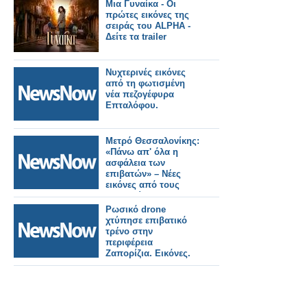
Μια Γυναίκα - Οι
πρώτες εικόνες της
σειράς του ALPHA -
Δείτε τα trailer
Νυχτερινές εικόνες
από τη φωτισμένη
νέα πεζογέφυρα
Επταλόφου.
Μετρό Θεσσαλονίκης:
«Πάνω απ' όλα η
ασφάλεια των
επιβατών» – Νέες
εικόνες από τους
σταθμούς της
Καλαμαριάς.
Ρωσικό drone
χτύπησε επιβατικό
τρένο στην
περιφέρεια
Ζαπορίζια. Εικόνες.