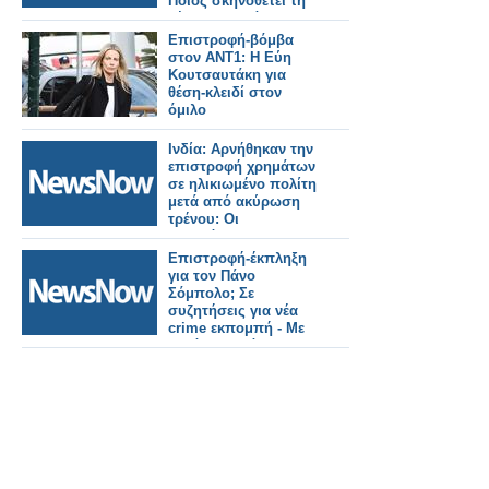
Ποιος σκηνοθετεί τη
νέα της σειρά
Επιστροφή-βόμβα
στον ΑΝΤ1: Η Εύη
Κουτσαυτάκη για
θέση-κλειδί στον
όμιλο
Ινδία: Αρνήθηκαν την
επιστροφή χρημάτων
σε ηλικιωμένο πολίτη
μετά από ακύρωση
τρένου: Οι
σιδηρόδρομοι
διατάχθηκαν να
Επιστροφή-έκπληξη
καταβάλουν
για τον Πάνο
αποζημίωση 25.000
Σόμπολο; Σε
Ρουπίες.
συζητήσεις για νέα
crime εκπομπή - Με
αυτό το κανάλι
βρίσκεται σε επαφές