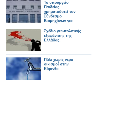
Το υπουργείο
Παιδείας
χρηματοδοτεί τον
Σύνδεσμο
Βιομηχάνων για
προγράμματα Δια
Βίου Μάθησης !
Σχέδιο γεωπολιτικής
εξαφάνισης της
Ελλάδας!
Πάλι χωρίς νερό
οικισμοί στην
Κόρινθο