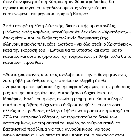
όταν ήταν φανερό ότι η Κύπρος ήταν θύμα προδοσίας, θα
αγωνιστούμε για να παραδώσουμε στις νέες γενιές μια
επανενωμένη, ευημερούσα, ειρηνική Κύπρο».
Σε ότι αφορά τη λύση διζωνικής, δικοινοτικής ομοσπονδίας,
μιλώντας εκτός κειμένου, υπενθύμισε ότι δεν είναι ο «Χριστόφιας» -
όπως είπε – που ανέλαβε τις πολιτικές δεσμεύσεις (της
ελληνοκυπριακής πλευράς), ωστόσο «για όλα φταίει ο Χριστόφιας»,
κατά την έκφρασή του. «Εντάξει θα το υποστώ και αυτό, θα το
καταπιώ και αυτό ευχαρίστως, όχι ευχαρίστως, με θλίψη αλλά θα το
καταπιώ», πρόσθεσε.
«Δυστυχώς εκείνος ο οποίος ανέλαβε αυτή την ευθύνη ήταν ένας
λαοπρόβλητος άνθρωπος, ο οποίος αντελήφθη ότι θα
πληρώσουμε τα τιμήματα -όχι της αφροσύνης μας- της προδοσίας
μας και της αυτοχειρίας μας. Αυτός ήταν ο Αρχιεπίσκοπος
Μακάριος. Καλή του η ώρα, αιωνία η μνήμη του. Και προέβη σ’
αυτό το συμβιβασμό όχι γιατί ο άνθρωπος ήθελε να συνεχίσει
αλλιώς την προδοσία, αλλά γιατί ήθελε να τερματιστεί η κατοχή του
37% του κυπριακού εδάφους, να τερματιστούν τα δεινά των
εκτοπισμένων, να τερματιστεί το μεγάλο, το ανθρωπιστικό, το
βασανιστικό πρόβλημα για τους αγνοούμενους, για τους
εγκλωβισμένους. Όλα αυτά τα είχε υπόψη του ο Μακάριος όταν