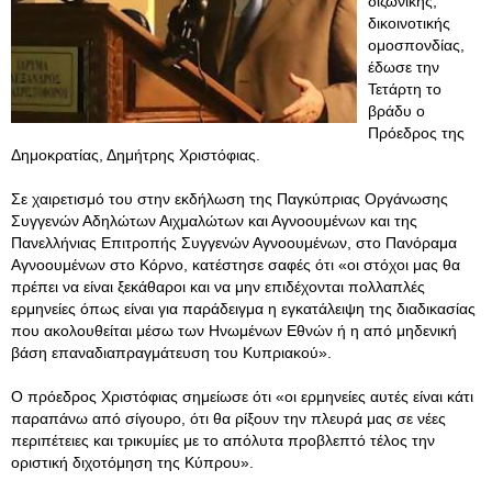
διζωνικής,
δικοινοτικής
ομοσπονδίας,
έδωσε την
Τετάρτη το
βράδυ ο
Πρόεδρος της
Δημοκρατίας, Δημήτρης Χριστόφιας.
Σε χαιρετισμό του στην εκδήλωση της Παγκύπριας Οργάνωσης
Συγγενών Αδηλώτων Αιχμαλώτων και Αγνοουμένων και της
Πανελλήνιας Επιτροπής Συγγενών Αγνοουμένων, στο Πανόραμα
Αγνοουμένων στο Κόρνο, κατέστησε σαφές ότι «οι στόχοι μας θα
πρέπει να είναι ξεκάθαροι και να μην επιδέχονται πολλαπλές
ερμηνείες όπως είναι για παράδειγμα η εγκατάλειψη της διαδικασίας
που ακολουθείται μέσω των Ηνωμένων Εθνών ή η από μηδενική
βάση επαναδιαπραγμάτευση του Κυπριακού».
Ο πρόεδρος Χριστόφιας σημείωσε ότι «οι ερμηνείες αυτές είναι κάτι
παραπάνω από σίγουρο, ότι θα ρίξουν την πλευρά μας σε νέες
περιπέτειες και τρικυμίες με το απόλυτα προβλεπτό τέλος την
οριστική διχοτόμηση της Κύπρου».