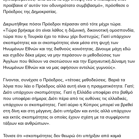
προέβαινε σ’ αυτόν τον οδυνηρότατο συμβιβασμό», πρόσθεσε ο
Πρόεδρος της Δημοκρατίας.
Διερωτήθηκε πόσοι Πρόεδροι πέρασαν από τότε μέχρι τώρα.
«Τώρα βρήκαμε ότι είναι λάθος η διζωνική, δικοινοτική ομοσπονδία,
τώρα που η Τουρκία έχει το πάνω χέρι δυστυχώς; Γιατί υπάρχουν
σκοπιμότητες και οι σκοπιμότητες είναι μέσα στη ψυχή των
Ηνωμένων Εθνών και της διεθνούς κοινότητας. Δίνουμε μάχη εδώ
και σχεδόν δέκα μέρες να μην περάσουν οι μεθοδεύσεις των
Άγγλων που θέλουν να σκοτώσουν και την Ειρηνευτική Δύναμη των
Ηνωμένων Εθνών και να μας αφήσουν εντελώς γυμνούς».
Γίνονται, συνέχισε ο Πρόεδρος, «τέτοιες μεθοδεύσεις. Βαριά τα
λόγια που λέει ο Πρόεδρος αλλά αυτή είναι η πραγματικότητα. Γιατί;
Διότι υπάρχουν σκοπιμότητες. Γιατί η Ελλάδα υποφέρει στο βαθμό
που υποφέρει σήμερα; Διότι πέρα από τις ευθύνες τις ελλαδικές,
υπάρχουν οι σκοπιμότητες. Γιατί αύριο η Κύπρος μπορεί να βρεθεί
στη δίνη και στη μέγγενη; Διότι υπήρξαν και εντός αλλά υπάρχουν
και εκτός σκοπιμότητες οι οποίες έχουν σχέση με τα συμφέροντα
τάξεων και ανθρώπων».
Τόνισε ότι «σκοπιμότητες δεν θεωρώ ότι υπήρξαν από καμιά