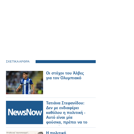
ΣΧΕΤΙΚΑ ΑΡΘΡΑ
Οι στόχοι του Άλβες
για τον Ολυμπιακό
Τατιάνα Στεφανίδου:
Δεν με ενδιαφέρει
καθόλου η πολιτική -
Αυτό είναι μία
φούσκα, πρέπει να το
απαντήσω και να το
διαψεύσω
Η πολιτική