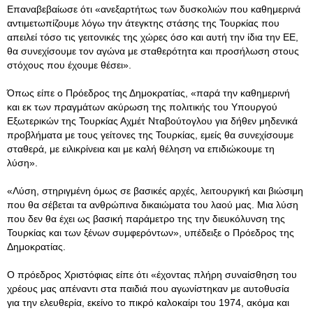
Επαναβεβαίωσε ότι «ανεξαρτήτως των δυσκολιών που καθημερινά
αντιμετωπίζουμε λόγω την άτεγκτης στάσης της Τουρκίας που
απειλεί τόσο τις γειτονικές της χώρες όσο και αυτή την ίδια την ΕΕ,
θα συνεχίσουμε τον αγώνα με σταθερότητα και προσήλωση στους
στόχους που έχουμε θέσει».
Όπως είπε ο Πρόεδρος της Δημοκρατίας, «παρά την καθημερινή
και εκ των πραγμάτων ακύρωση της πολιτικής του Υπουργού
Εξωτερικών της Τουρκίας Αχμέτ Νταβούτογλου για δήθεν μηδενικά
προβλήματα με τους γείτονες της Τουρκίας, εμείς θα συνεχίσουμε
σταθερά, με ειλικρίνεια και με καλή θέληση να επιδιώκουμε τη
λύση».
«Λύση, στηριγμένη όμως σε βασικές αρχές, λειτουργική και βιώσιμη
που θα σέβεται τα ανθρώπινα δικαιώματα του λαού μας. Μια λύση
που δεν θα έχει ως βασική παράμετρο της την διευκόλυνση της
Τουρκίας και των ξένων συμφερόντων», υπέδειξε ο Πρόεδρος της
Δημοκρατίας.
Ο πρόεδρος Χριστόφιας είπε ότι «έχοντας πλήρη συναίσθηση του
χρέους μας απέναντι στα παιδιά που αγωνίστηκαν με αυτοθυσία
για την ελευθερία, εκείνο το πικρό καλοκαίρι του 1974, ακόμα και