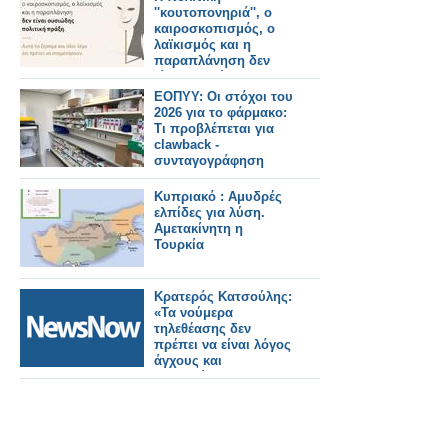
''κουτοπονηριά'', ο
καιροσκοπισμός, ο
λαϊκισμός και η
παραπλάνηση δεν
είναι ουσιώδης
πολιτική πράξη. Αυτά
ΕΟΠΥΥ: Οι στόχοι του
τα ζήσαμε και όλοι
2026 για το φάρμακο:
λέμε ότι πρέπει να
Τι προβλέπεται για
σταματήσουν.
clawback -
συνταγογράφηση
Κυπριακό : Αμυδρές
ελπίδες για λύση.
Αμετακίνητη η
Τουρκία
Κρατερός Κατσούλης:
«Τα νούμερα
τηλεθέασης δεν
πρέπει να είναι λόγος
άγχους και
ανησυχίας»