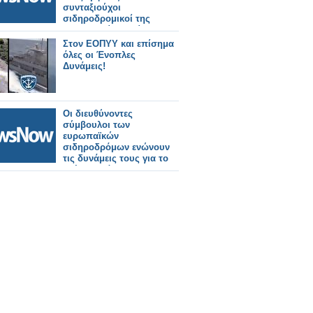
συνταξιούχοι
σιδηροδρομικοί της
Θεσσαλονίκης. Βίντεο.
Στον ΕΟΠΥΥ και επίσημα
όλες οι Ένοπλες
Δυνάμεις!
Οι διευθύνοντες
σύμβουλοι των
ευρωπαϊκών
σιδηροδρόμων ενώνουν
τις δυνάμεις τους για το
Σχέδιο Δράσης για τους
Σιδηρόδρομους Υψηλής
Ταχύτητας