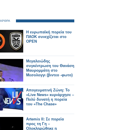
 ΑΡΘΡΑ
Η ευρωπαϊκή πορεία του
ΠΑΟΚ συνεχίζεται στο
OPEN
Μεγαλειώδης
συγκέντρωση του Θανάση
Μαυρομμάτη στο
Μεσολογγι (βιντεο -φωτο)
Απογευματινή Ζώνη: Το
«Live News» κυριάρχησε –
Πολύ δυνατή η πορεία
του «The Chase»
Artemis ΙΙ: Σε πορεία
προς τη Γη –
Ολοκληρώθηκε η