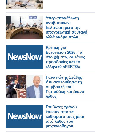
Υπερκατανάλωση
αντιβιοτικών:
Βελτίωση μετά την
υποχρεωτική συνταγή
αλλά ακόμα πολύ
κάτω από τον στόχο!
Κριτική για
Eurovision 2026: Τα
στοιχήματα, οι λάθος
προσδοκίες και το
ελληνικό «FERTO»
που χάθηκε στη
σκηνή
Παναγιώτης Στάθης:
Δεν ακολούθησα τη
συμβουλή του
Παπαδάκη και έκανα
λάθος
Επιβάτες τρένου
έπεσαν από τα
καθίσματά τους μετά
από λάθος του
μηχανοοδηγού.