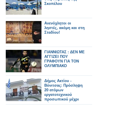
Σκοπέλου
Ανενόχλητοι οι
ληστές, ακόμη και στη
Σταδίου!
ΓΙΑΝΝΙΩΤΑΣ : ΔΕΝ ΜΕ
ΑΓΓΙΖΕΙ ΠΟΥ
ΓΡΑΦΟΥΝ ΓΙΑ ΤΟΝ
ΟΛΥΜΠΙΑΚΟ
Δήμος Ακτίου -
Βόνιτσας: Πρόσληψη
20 ατόμων
εργατοτεχνικού
προσωπικού μέχρι
πέντε ημερομίσθια το
μήνα