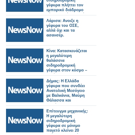
σιδηροδρομική
γέφυρα πλήττει τον
εμπορικό διάδρομο
Κίνας-Ρωσίας κοντά
στο Τουρκμενιστάν.
Λάρισα: Ανοιξε η
γέφυρα του ΟΣΕ,
αλλά όχι και τα
ασανσέρ.
Κίνα: Κατασκευάζεται
η μεγαλύτερη
θαλάσσια
σιδηροδρομική
γέφυρα στον κόσμο –
Ταχύτητα 350 χλμ./
ώρα!
Δήμας: Η Ελλάδα
γέφυρα που συνδέει
Ανατολική Μεσόγειο
με Βαλκάνια, Μαύρη
Θάλασσα και
Ευρώπη.
Επίτευγμα μηχανικής:
Η μεγαλύτερη
σιδηροδρομική
γέφυρα σε μόνιμο
παγετό κλείνει 20