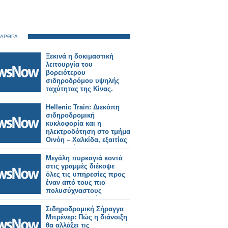
 ΑΡΘΡΑ
Ξεκινά η δοκιμαστική
λειτουργία του
βορειότερου
σιδηροδρόμου υψηλής
ταχύτητας της Κίνας.
Hellenic Train: Διεκόπη
σιδηροδρομική
κυκλοφορία και η
ηλεκτροδότηση στο τμήμα
Οινόη – Χαλκίδα, εξαιτίας
πυρκαγιάς.
Μεγάλη πυρκαγιά κοντά
στις γραμμές διέκοψε
όλες τις υπηρεσίες προς
έναν από τους πιο
πολυσύχναστους
σιδηροδρομικούς
σταθμούς του Λονδίνου.
Σιδηροδρομική Σήραγγα
Μπρένερ: Πώς η διάνοιξη
θα αλλάξει τις