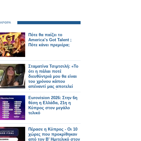
 ΑΡΘΡΑ
Πότε θα παίζει το
America’s Got Talent ;
Πότε κάνει πρεμιέρα;
Σταματίνα Τσιμτσιλή: «Το
ότι η πάλαι ποτέ
διευθύντριά μου θα είναι
του χρόνου κάπου
απέναντί μας αποτελεί
ένα ιντριγκαδόρικο
σχέδιο»
Eurovision 2026: Στην 6η
θέση η Ελλάδα, 21η η
Κύπρος στον μεγάλο
τελικό
Πέρασε η Κύπρος - Οι 10
χώρες που προκρίθηκαν
από τον Β’ Ημιτελικό στον