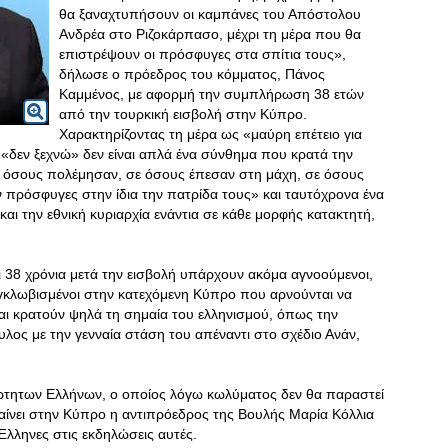
θα ξαναχτυπήσουν οι καμπάνες του Απόστολου
Ανδρέα στο Ριζοκάρπασο, μέχρι τη μέρα που θα
επιστρέψουν οι πρόσφυγες στα σπίτια τους»,
δήλωσε ο πρόεδρος του κόμματος, Πάνος
Καμμένος, με αφορμή την συμπλήρωση 38 ετών
από την τουρκική εισβολή στην Κύπρο.
Χαρακτηρίζοντας τη μέρα ως «μαύρη επέτειο για
ο «δεν ξεχνώ» δεν είναι απλά ένα σύνθημα που κρατά την
 όσους πολέμησαν, σε όσους έπεσαν στη μάχη, σε όσους
ν πρόσφυγες στην ίδια την πατρίδα τους» και ταυτόχρονα ένα
και την εθνική κυριαρχία ενάντια σε κάθε μορφής κατακτητή,
τι 38 χρόνια μετά την εισβολή υπάρχουν ακόμα αγνοούμενοι,
εγκλωβισμένοι στην κατεχόμενη Κύπρο που αρνούνται να
αι κρατούν ψηλά τη σημαία του ελληνισμού, όπως την
ος με την γενναία στάση του απέναντι στο σχέδιο Ανάν,
άρτητων Ελλήνων, ο οποίος λόγω κωλύματος δεν θα παραστεί
βαίνει στην Κύπρο η αντιπρόεδρος της Βουλής Μαρία Κόλλια
λληνες στις εκδηλώσεις αυτές.