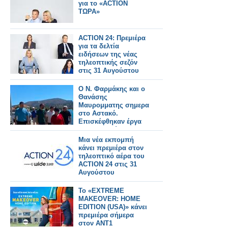
για το «ACTION
ΤΩΡΑ»
ACTION 24: Πρεμιέρα
για τα δελτία
ειδήσεων της νέας
τηλεοπτικής σεζόν
στις 31 Αυγούστου
Ο Ν. Φαρμάκης και ο
Θανάσης
Μαυρομματης σημερα
στο Αστακό.
Επισκέφθηκαν έργα
που εκτελούνται στην
περιοχή και
Μια νέα εκπομπή
συναντήθηκαν με
κάνει πρεμιέρα στον
φορείς και πολίτες
τηλεοπτικό αέρα του
(φωτο-βιντεο)
ACTION 24 στις 31
Αυγούστου
Το «EXTREME
MAKEOVER: HOME
EDITION (USA)» κάνει
πρεμιέρα σήμερα
στον ΑΝΤ1