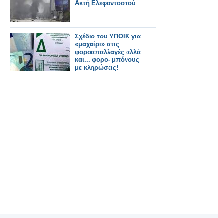
Ακτή Ελεφαντοστού
Σχέδιο του ΥΠΟΙΚ για
«μαχαίρι» στις
φοροαπαλλαγές αλλά
και... φορο- μπόνους
με κληρώσεις!