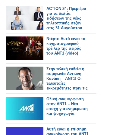
ACTION 24: Πρεμιέρα
για τα δελτία
ειδήσεων της νέας
τηλεοπτικής σεζόν
στις 31 Αυγούστου
Ντέρτι: Αυτό ειναι το
κινηματογραφικό
τρέιλερ της σειράς
του ΑΝΤ1 (video)
Στην τελική ευθεία η
συμφωνία Αντώνη
Κανάκη – ΑΝΤ1! Οι
τελευταίες
εκκρεμότητες πριν τις
υπογραφές...
Ολική αναμόρφωση
στον ΑΝΤ1 – Νέα
εποχή για ενημέρωση
και ψυχαγωγία
Αυτή ειναι η επίσημη
ανακοίνωση του ΑΝΤ1