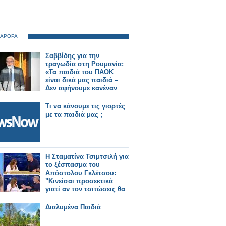
 ΑΡΘΡΑ
Σαββίδης για την
τραγωδία στη Ρουμανία:
«Τα παιδιά του ΠΑΟΚ
είναι δικά μας παιδιά –
Δεν αφήνουμε κανέναν
μόνο»
Τι να κάνουμε τις γιορτές
με τα παιδιά μας ;
Η Σταματίνα Τσιμτσιλή για
το ξέσπασμα του
Απόστολου Γκλέτσου:
"Κινείσαι προσεκτικά
γιατί αν τον τσιτώσεις θα
απαντήσει"
Διαλυμένα Παιδιά