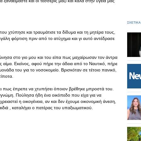
 ξαναείμαστε και οι τέσσερις μαζί και καλά στην υγεία μας
ΣΧΕΤΙΚΑ
υ χτύπησε και τραυμάτισε τα δίδυμα και τη μητέρα τους,
μεγάλη φόρτιση πριν από το ατύχημα και γι αυτό αντέδρασε
εφώνησα στο γιο μου και του είπα πως μαχαίρωσαν τον άντρα
ς αίμα. Εκείνος, αφού πήρε την άδεια από το Ναυτικό, πήρε
ονάδα του για το νοσοκομείο. Βρισκόταν σε τέτοιο πανικό,
τίποτα.
ει πως έπρεπε να χτυπήσει όποιον βρέθηκε μπροστά του.
νώμη. Πούλησα ήδη ένα οικόπεδο που είχα για να
ειαστεί η οικογένεια, αν και δεν έχουμε οικονομική άνεση,
ιά , καταλήγει ο πατέρας του υπαξιωματικού.