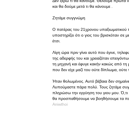
Δεν ξέρω τι θα κάνουμε. Θέλουμε πρώτα να
και θα δούμε μετά τι θα κάνουμε .
Ζητάμε συγγνώμη
Ο πατέρας του 21χρονου υπαξιωματικού πο
υποστηρίζει ότι ο γιος του βρισκόταν σε 
έτσι.
Λίγη ώρα πριν γίνει αυτό που έγινε, τηλ
της αδερφής του και χρειαζόταν επειγόντω
τη μηχανή και έφυγε κακήν κακώς από τη μ
που δεν είχε μαζί του ούτε δίπλωμα, ούτε 
Ήταν θολωμένος. Αυτό βέβαια δεν σημαίν
Λυπούμαστε πάρα πολύ. Τους ζητάμε συγγ
πληρώσω την εγγύηση του γιου μου. Ό,τι χρ
θα προσπαθήσουμε να βοηθήσουμε τα παιδ
Aniwthoi