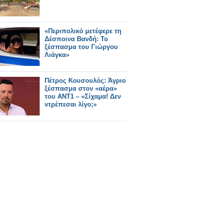
«Περιπολικό μετέφερε τη
Δέσποινα Βανδή: Το
ξέσπασμα του Γιώργου
Λιάγκα»
Πέτρος Κουσουλός: Άγριο
ξέσπασμα στον «αέρα»
του ΑΝΤ1 – «Σίχαμα! Δεν
ντρέπεσαι λίγο;»