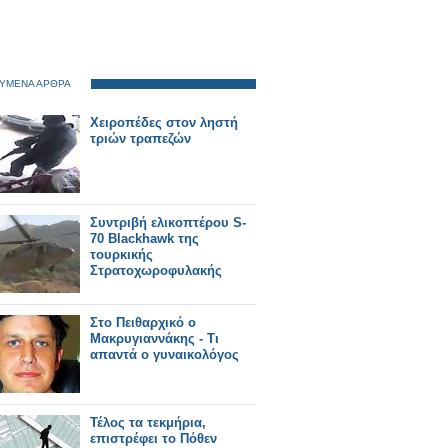
ΥΜΕΝΑ ΑΡΘΡΑ
Χειροπέδες στον ληστή
τριών τραπεζών
Συντριβή ελικοπτέρου S-
70 Blackhawk της
τουρκικής
Στρατοχωροφυλακής
Στο Πειθαρχικό ο
Μακρυγιαννάκης - Τι
απαντά ο γυναικολόγος
Τέλος τα τεκμήρια,
επιστρέφει το Πόθεν