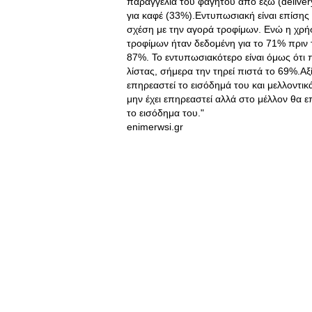
παραγγελία του φαγητού από έξω (delivery)
για καφέ (33%).Εντυπωσιακή είναι επίση
σχέση με την αγορά τροφίμων. Ενώ η χρή
τροφίμων ήταν δεδομένη για το 71% πριν τ
87%. Το εντυπωσιακότερο είναι όμως ότι π
λίστας, σήμερα την τηρεί πιστά το 69%.Αξί
επηρεαστεί το εισόδημά του και μελλοντι
μην έχει επηρεαστεί αλλά στο μέλλον θα ε
το εισόδημα του."
enimerwsi.gr