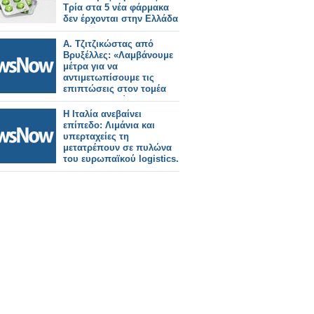
Τρία στα 5 νέα φάρμακα
δεν έρχονται στην Ελλάδα
Α. Τζιτζικώστας από
Βρυξέλλες: «Λαμβάνουμε
μέτρα για να
αντιμετωπίσουμε τις
επιπτώσεις στον τομέα
των μεταφορών και τα
καύσιμα από την κρίση
Η Ιταλία ανεβαίνει
στη Μέση Ανατολή»
επίπεδο: Λιμάνια και
υπερταχείες τη
μετατρέπουν σε πυλώνα
του ευρωπαϊκού logistics.