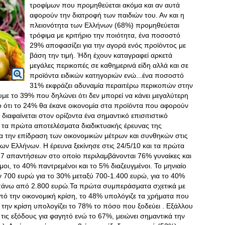
τροφίμων που προμηθεύεται ακόμα και αν αυτά
αφορούν την διατροφή των παιδιών του. Αν και η
πλειονότητα των Ελλήνων (68%) προμηθεύεται
τρόφιμα με κριτήριο την ποιότητα, ένα ποσοστό
29% αποφασίζει για την αγορά ενός προϊόντος με
βάση την τιμή. Ήδη έχουν καταγραφεί αρκετά
μεγάλες περικοπές σε καθημερινά είδη αλλά και σε
προϊόντα ειδικών κατηγοριών ενώ...ένα ποσοστό
31% εκφράζει αδυναμία περαιτέρω περικοπών στην
με το 39% που δηλώνει ότι δεν μπορεί να κάνει μεγαλύτερη
ο ότι το 24% θα έκανε οικονομία στα προϊόντα που αφορούν
 διαφαίνεται στον ορίζοντα ένα σημαντικό επισιτιστικό
 τα πρώτα αποτελέσματα διαδικτυακής έρευνας της
α την επίδραση των οικονομικών μέτρων και συνθηκών στις
 των Ελλήνων
. Η έρευνα ξεκίνησε στις 24/5/10 και τα πρώτα
7 απαντήσεων στο οποίο περιλαμβάνονται 76% γυναίκες και
οι, το 40% παντρεμένοι και το 5% διαζευγμένοι. Το μηνιαίο
ων 700 ευρώ για το 30% μεταξύ 700-1.400 ευρώ, για το 40%
 πάνω από 2.800 ευρώ.Τα πρώτα συμπεράσματα σχετικά με
από την οικονομική κρίση, το 48% υπολόγιζε τα χρήματα που
 την κρίση υπολογίζει το 78% το πόσο που ξοδεύει . Εξάλλου
τις εξόδους για φαγητό ενώ το 67%, μειώνει σημαντικά την