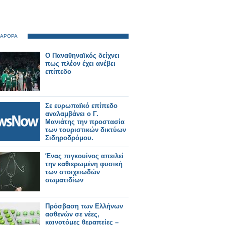
 ΑΡΘΡΑ
Ο Παναθηναϊκός δείχνει
πως πλέον έχει ανέβει
επίπεδο
Σε ευρωπαϊκό επίπεδο
αναλαμβάνει ο Γ.
Μανιάτης την προστασία
των τουριστικών δικτύων
Σιδηροδρόμου.
Ένας πιγκουίνος απειλεί
την καθιερωμένη φυσική
των στοιχειωδών
σωματιδίων
Πρόσβαση των Ελλήνων
ασθενών σε νέες,
καινοτόμες θεραπείες –