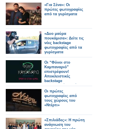
«Για Σένα»: Οι
πρώτες φωτογραφίες
από τα γυρίσματα
«Δυο μαύρα
πουκάμισα»: Δείτε τις
νέες backstage
φωτογραφίες από τα
γυρίσματα
Οι “Φόνοι στο
Καμπαναριό”
επιστρέφουν!
Αποκλειστικές
backstage
φωτογραφίες από τα
γυρίσματα!
Οι πρώτες
φωτογραφίες από
τους χώρους του
«Ντέρτι»
«Σπιλιάδες»: Η πρώτη
ανάγνωση του