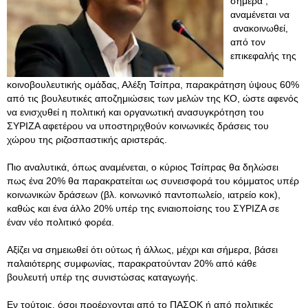
σήμερα ,
αναμένεται να
ανακοινωθεί,
από τον
επικεφαλής της
κοινοβουλευτικής ομάδας, Αλέξη Τσίπρα, παρακράτηση ύψους 60%
από τις βουλευτικές αποζημιώσεις των μελών της ΚΟ, ώστε αφενός
να ενισχυθεί η πολιτική και οργανωτική ανασυγκρότηση του
ΣΥΡΙΖΑ αφετέρου να υποστηριχθούν κοινωνικές δράσεις του
χώρου της ριζοσπαστικής αριστεράς.
Πιο αναλυτικά, όπως αναμένεται, ο κύριος Τσίπρας θα δηλώσει
πως ένα 20% θα παρακρατείται ως συνεισφορά του κόμματος υπέρ
κοινωνικών δράσεων (βλ. κοινωνικό παντοπωλείο, ιατρείο κοκ),
καθώς και ένα άλλο 20% υπέρ της ενιαιοποίσης του ΣΥΡΙΖΑ σε
έναν νέο πολιτικό φορέα.
Αξίζει να σημειωθεί ότι ούτως ή άλλως, μέχρι και σήμερα, βάσει
παλαιότερης συμφωνίας, παρακρατούνταν 20% από κάθε
βουλευτή υπέρ της συνιστώσας καταγωγής.
Εν τούτοις, όσοι προέρχονται από το ΠΑΣΟΚ ή από πολιτικές