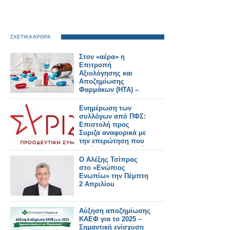
ΣΧΕΤΙΚΑ ΑΡΘΡΑ
Στον «αέρα» η
Επιτροπή
Αξιολόγησης και
Αποζημίωσης
Φαρμάκων (ΗΤΑ) –
Δεν μπορεί να
συνεδριάσει, σε
Ενημέρωση των
αναμονή δεκάδες
συλλόγων από ΠΦΣ:
φάκελοι φαρμάκων
Επιστολή προς
Συριζα αναφορικά με
την επερώτηση που
κατέθεσαν Βουλευτές
του για τα ΜΗΣΥΦΑ
O Αλέξης Τσίπρας
στο «Ενώπιος
Ενωπίω» την Πέμπτη
2 Απριλίου
Αύξηση αποζημίωσης
ΚΑΕΦ για το 2025 –
Σημαντική ενίσχυση