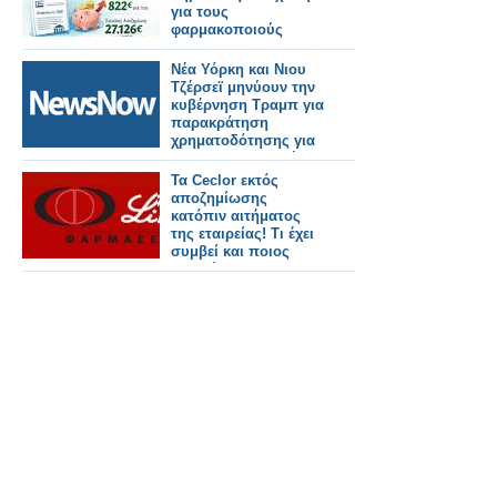
για τους
φαρμακοποιούς
Νέα Υόρκη και Νιου
Τζέρσεϊ μηνύουν την
κυβέρνηση Τραμπ για
παρακράτηση
χρηματοδότησης για
τη σιδηροδρομική
σήραγγα
Τα Ceclor εκτός
αποζημίωσης
κατόπιν αιτήματος
της εταιρείας! Τι έχει
συμβεί και ποιος
πληρώνει τον...
λογαριασμό