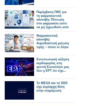
Παρέμβαση ΠΦΣ για
τη φαρμακευτική
κάνναβη: Πίστωση
στα φαρμακεία ώστε
να μη ζημιωθούν από
το ήδη αγορασμένο
στοκ
Φαρμακευτική
κάνναβη:
Αιφνιδιαστική μείωση
τιμής – ποιοι οι λόγοι
Εντυπωσιακή αύξηση
κερδοφορίας στη
φετινή Eurovision μας
λέει η ΕΡΤ ότι είχε...
Το MEGA και το 2025
είχε κυρίαρχη θέση
στην ενημέρωση