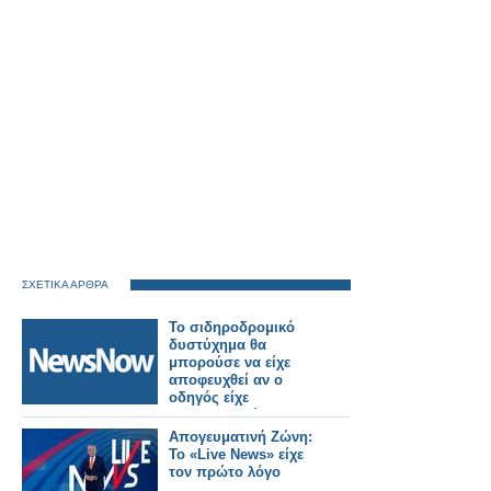
ΣΧΕΤΙΚΑ ΑΡΘΡΑ
Το σιδηροδρομικό
δυστύχημα θα
μπορούσε να είχε
αποφευχθεί αν ο
οδηγός είχε
χρησιμοποιήσει το
σύστημα έκτακτης
Απογευματινή Ζώνη:
ανάγκης σύμφωνα με
Το «Live News» είχε
έρευνα.
τον πρώτο λόγο