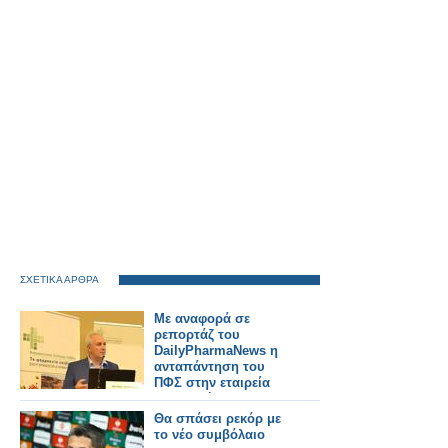
ΣΧΕΤΙΚΑ ΑΡΘΡΑ
Με αναφορά σε
ρεπορτάζ του
DailyPharmaNews η
ανταπάντηση του
ΠΦΣ στην εταιρεία
που κατήγγειλε για
απαράδεκτο τρόπο
Θα σπάσει ρεκόρ με
διάθεσης
το νέο συμβόλαιο
σκευάσματός της