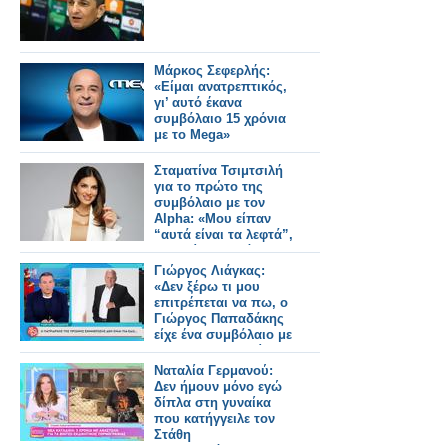
Μάρκος Σεφερλής:
«Είμαι ανατρεπτικός,
γι’ αυτό έκανα
συμβόλαιο 15 χρόνια
με το Mega»
Σταματίνα Τσιμτσιλή
για το πρώτο της
συμβόλαιο με τον
Alpha: «Μου είπαν
“αυτά είναι τα λεφτά”,
τους είπα “εντάξει”,
δεν
Γιώργος Λιάγκας:
διαπραγματεύτηκα»
«Δεν ξέρω τι μου
επιτρέπεται να πω, ο
Γιώργος Παπαδάκης
είχε ένα συμβόλαιο με
τον ΑΝΤ1 - Γνωρίζω
ότι το συμβόλαιο θα
Ναταλία Γερμανού:
συνέχιζε, θα
Δεν ήμουν μόνο εγώ
ανανεωνόταν»
δίπλα στη γυναίκα
που κατήγγειλε τον
Στάθη