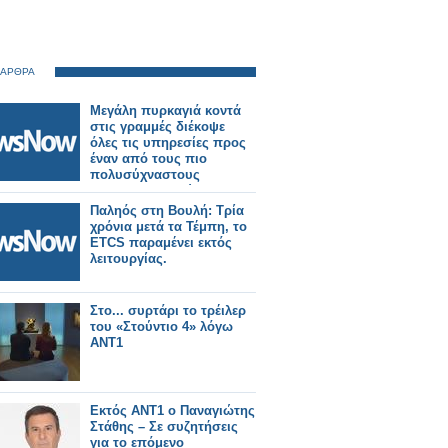
 ΑΡΘΡΑ
Μεγάλη πυρκαγιά κοντά
στις γραμμές διέκοψε
όλες τις υπηρεσίες προς
έναν από τους πιο
πολυσύχναστους
σιδηροδρομικούς
σταθμούς του Λονδίνου.
Παληός στη Βουλή: Τρία
χρόνια μετά τα Τέμπη, το
ETCS παραμένει εκτός
λειτουργίας.
Στο... συρτάρι το τρέιλερ
του «Στούντιο 4» λόγω
ΑΝΤ1
Εκτός ΑΝΤ1 ο Παναγιώτης
Στάθης – Σε συζητήσεις
για το επόμενο