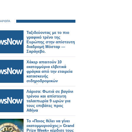
 ΑΡΘΡΑ
Ταξιδεύοντας με το πιο
γραφικό τρένο της
Ευρώπης στην απίστευτη
διαδρομή Μόσταρ —
Σαράγεβο.
Χάκερ απαιτούν 10
εκατομμύρια ελβετικά
φράγκα από την εταιρεία
κατασκευής
σιδηροδρομικών
οχημάτων Stadler.
Λάρισα: Φωτιά σε βαγόνι
τρένου και απίστευτη
ταλαιπωρία 9 ωρών για
τους επιβάτες προς
Αθήνα
Το «Ποιος θέλει να γίνει
εκατομμυριούχος;» Grand
Prize Week» κέρδισε τους