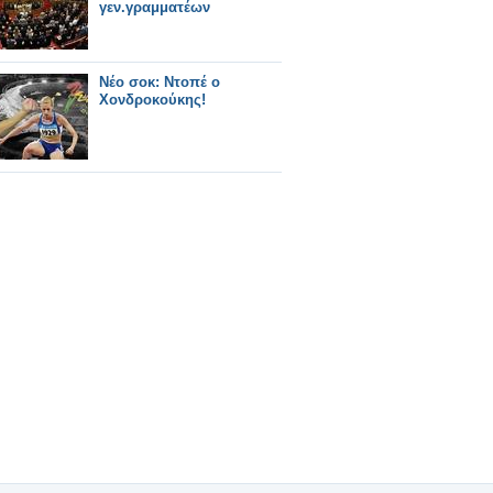
γεν.γραμματέων
Νέο σοκ: Ντοπέ ο
Χονδροκούκης!