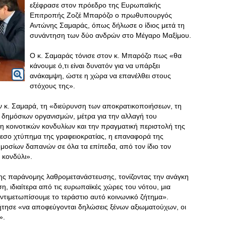
εξέφρασε στον πρόεδρο της Ευρωπαϊκής
Επιτροπής Ζοζέ Μπαρόζο ο πρωθυπουργός
Αντώνης Σαμαράς, όπως δήλωσε ο ίδιος μετά τη
συνάντηση των δύο ανδρών στο Μέγαρο Μαξίμου.
Ο κ. Σαμαράς τόνισε στον κ. Μπαρόζο πως «θα
κάνουμε ό,τι είναι δυνατόν για να υπάρξει
ανάκαμψη, ώστε η χώρα να επανέλθει στους
στόχους της».
ν κ. Σαμαρά, τη «διεύρυνση των αποκρατικοποιήσεων, τη
δημόσιων οργανισμών, μέτρα για την αλλαγή του
η κοινοτικών κονδυλίων και την πραγματική περιστολή της
εσο χτύπημα της γραφειοκρατίας, η επαναφορά της
μοσίων δαπανών σε όλα τα επίπεδα, από τον ίδιο τον
 κονδύλι».
της παράνομης λαθρομετανάστευσης, τονίζοντας την ανάγκη
η, ιδιαίτερα από τις ευρωπαϊκές χώρες του νότου, μια
αντιμετωπίσουμε το τεράστιο αυτό κοινωνικό ζήτημα».
ησε «να αποφεύγονται δηλώσεις ξένων αξιωματούχων, οι
».