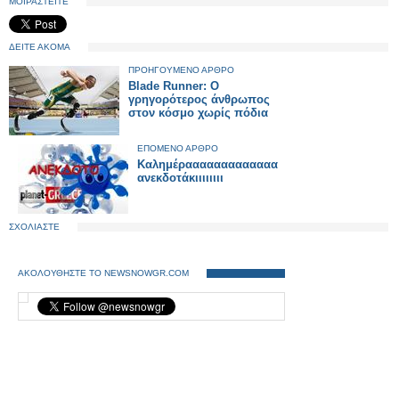
ΜΟΙΡΑΣΤΕΙΤΕ
ΔΕΙΤΕ ΑΚΟΜΑ
ΠΡΟΗΓΟΥΜΕΝΟ ΑΡΘΡΟ
Blade Runner: O
γρηγορότερος άνθρωπος
στον κόσμο χωρίς πόδια
ΕΠΟΜΕΝΟ ΑΡΘΡΟ
Καλημέρααααααααααααα
ανεκδοτάκιιιιιιιι
ΣΧΟΛΙΑΣΤΕ
ΑΚΟΛΟΥΘΗΣΤΕ ΤΟ NEWSNOWGR.COM