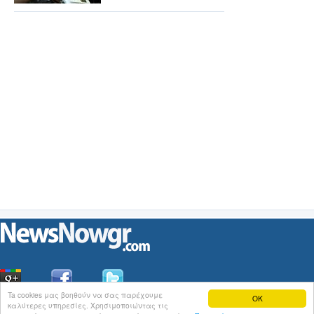
Ta cookies μας βοηθούν να σας παρέχουμε
OK
καλύτερες υπηρεσίες. Χρησιμοποιώντας τις
Οι
Ειδήσεις
του NewsNowgr.com στο
iNews