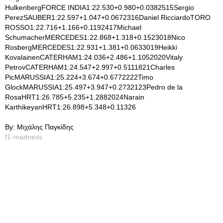
HulkenbergFORCE INDIA1:22.530+0.980+0.0382515Sergio
PerezSAUBER1:22.597+1.047+0.0672316Daniel RicciardoTORO
ROSSO1:22.716+1.166+0.1192417Michael
SchumacherMERCEDES1:22.868+1.318+0.1523018Nico
RosbergMERCEDES1:22.931+1.381+0.0633019Heikki
KovalainenCATERHAM1:24.036+2.486+1.1052020Vitaly
PetrovCATERHAM1:24.547+2.997+0.5111821Charles
PicMARUSSIA1:25.224+3.674+0.6772222Timo
GlockMARUSSIA1:25.497+3.947+0.2732123Pedro de la
RosaHRT1:26.785+5.235+1.2882024Narain
KarthikeyanHRT1:26.898+5.348+0.11326
By: Μιχάλης Παγκίδης
f1-madness