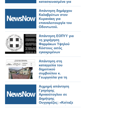
κατασκευασμένα για
να αντέχουν σε
θερμοκρασίες 55°C.
Απάντηση δημάρχου
Καλαβρύτων στον
Κυρανάκη για
επαναλειτουργία του
Οδοντωτού.
Απάντηση ΕΟΠΥΥ για
τη χορήγηση
Φαρμάκων Υψηλού
Κόστους εκτός
εγκεκριμένων
ενδείξεων
Απάντηση στη
καταγγελία του
δημοτικού
συμβούλου κ.
Γεωργούλα για τη
παιδική χαρά
Αστακού.
Αιχμηρή απάντηση
Γρηγόρης
Αρναούτογλου σε
Δημήτρης
Ουγγαρέζος: «Κοίταξε
τα δικά σου και άσε
τους άλλους»