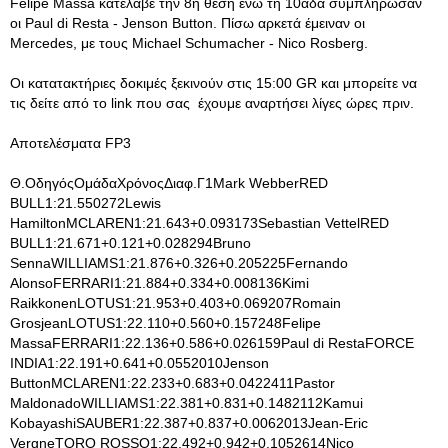
Felipe Massa κατέλαβε την 8η θέση ενώ τη 10άδα συμπλήρωσαν
οι Paul di Resta - Jenson Button. Πίσω αρκετά έμειναν οι
Mercedes, με τους Michael Schumacher - Nico Rosberg.
Οι κατατακτήριες δοκιμές ξεκινούν στις 15:00 GR και μπορείτε να
τις δείτε από το link που σας έχουμε αναρτήσει λίγες ώρες πριν.
Αποτελέσματα FP3
Θ.ΟδηγόςΟμάδαΧρόνοςΔιαφ.Γ1Mark WebberRED
BULL1:21.550272Lewis
HamiltonMCLAREN1:21.643+0.093173Sebastian VettelRED
BULL1:21.671+0.121+0.028294Bruno
SennaWILLIAMS1:21.876+0.326+0.205225Fernando
AlonsoFERRARI1:21.884+0.334+0.008136Kimi
RaikkonenLOTUS1:21.953+0.403+0.069207Romain
GrosjeanLOTUS1:22.110+0.560+0.157248Felipe
MassaFERRARI1:22.136+0.586+0.026159Paul di RestaFORCE
INDIA1:22.191+0.641+0.0552010Jenson
ButtonMCLAREN1:22.233+0.683+0.0422411Pastor
MaldonadoWILLIAMS1:22.381+0.831+0.1482112Kamui
KobayashiSAUBER1:22.387+0.837+0.0062013Jean-Eric
VergneTORO ROSSO1:22.492+0.942+0.1052614Nico