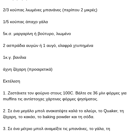
2/3 κούπας λιωμένες μπανάνες (περίπου 2 μικρές)
1/5 κούπας άπαχο γάλα
5κ.σ. μαργαρίνη ή βούτυρο, λιωμένο
2 ασπράδια αυγών ή 1 αυγό, ελαφρά χτυπημένα
1κ.γ. βανίλια
άχνη ζάχαρη (προαιρετικά)
Εκτέλεση
1. Ζεστάνετε τον φούρνο στους 100C. Βάλτε σε 36 μίνι φόρμες για
muffins τις αντίστοιχες χάρτινες φόρμες ψησίματος.
2. Σε ένα μεγάλο μπολ ανακατέψτε καλά το αλεύρι, το Quaker, τη
ζάχαρη, το κακάο, το baking powder και τη σόδα.
3. Σε ένα μέτριο μπολ αναμείξτε τις μπανάνες, το γάλα, τη