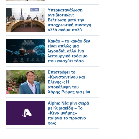
Υπερκατανάλωση
αντιβιοτικών:
Βελτίωση μετά την
υποχρεωτική συνταγή
αλλά ακόμα πολύ
κάτω από τον στόχο!
Κακάο – το κακάο δεν
είναι απλώς μια
λιχουδιά, αλλά ένα
λειτουργικό τρόφιμο
που ενισχύει τόσο
την καρδιά μας όσο
και το μυαλό μας
Επιστρέφει το
«Κωνσταντίνου και
Ελένης»; Η
αποκάλυψη του
Χάρης Ρώμας για μίνι
σειρά
Alpha: Νέα μίνι σειρά
με Κυριακίδη – Το
«Κενά μνήμης»
παίρνει το πράσινο
φως