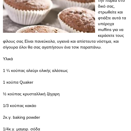
την παρέα στο
δικό σας,
στρωθείτε και
φτιάξτε αυτά τα
υπέροχα
muffins για να
κεράσετε τους
φίλους σας Είναι πανεύκολα, υγιεινά και απίστευτα νόστιμα, και
σίγουρα όλοι θα σας αγαπήσουν ένα τσικ παραπάνω.
Υλικά
1 ¼ κούπας αλεύρι ολικής αλέσεως
1 κούπα Quaker
½ κούπας κρυσταλλική ζάχαρη
1/3 κούπας κακάο
2κ.γ. baking powder
1/4κ.γ. μαγειρ. σόδα