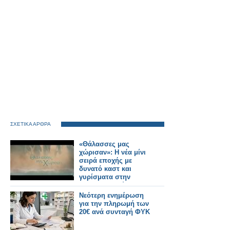
ΣΧΕΤΙΚΑ ΑΡΘΡΑ
«Θάλασσες μας
χώρισαν»: Η νέα μίνι
σειρά εποχής με
δυνατό καστ και
γυρίσματα στην
Κωνσταντινούπολη -
Δείτε το τρέιλερ
Νεότερη ενημέρωση
για την πληρωμή των
20€ ανά συνταγή ΦΥΚ