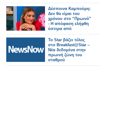
Δέσποινα Καμπούρη:
Δεν θα είμαι του
χρόνου στο “Πρωινό”
- Η απόφαση ελήφθη
ύστερα από
συζήτηση με το
κανάλι
Το Star βάζει τέλος
στο Breakfast@Star –
Νέα δεδομένα στην
πρωινή ζώνη του
σταθμού