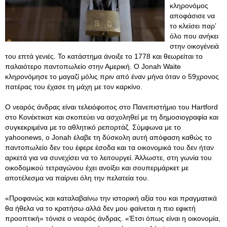
κληρονόμος
αποφάσισε να
το κλείσει παρ’
όλο που ανήκει
στην οικογένειά
του επτά γενιές. Το κατάστημα άνοιξε το 1778 και θεωρείται το
παλαιότερο παντοπωλείο στην Αμερική. Ο Jonah Waite
κληρονόμησε το μαγαζί μόλις πριν από έναν μήνα όταν ο 59χρονος
πατέρας του έχασε τη μάχη με τον καρκίνο.
Ο νεαρός άνδρας είναι τελειόφοιτος στο Πανεπιστήμιο του Hartford
στο Κονέκτικατ και σκοπεύει να ασχοληθεί με τη δημοσιογραφία και
συγκεκριμένα με το αθλητικό ρεπορτάζ. Σύμφωνα με το
yahoonews, ο Jonah έλαβε τη δύσκολη αυτή απόφαση καθώς το
παντοπωλείο δεν του έφερε έσοδα και τα οικονομικά του δεν ήταν
αρκετά για να συνεχίσει να το λειτουργεί. Άλλωστε, στη γωνία του
οικοδομικού τετραγώνου έχει ανοίξει και σουπερμάρκετ με
αποτέλεσμα να παίρνει όλη την πελατεία του.
«Προφανώς και καταλαβαίνω την ιστορική αξία του και πραγματικά
θα ήθελα να το κρατήσω αλλά δεν μου φαίνεται η πιο εφικτή
προοπτική» τόνισε ο νεαρός άνδρας. «Έτσι όπως είναι η οικονομία,