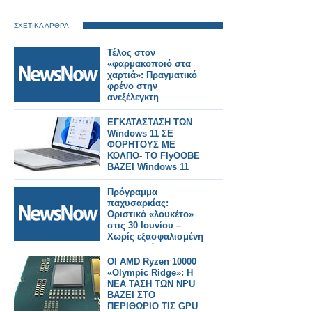
ΣΧΕΤΙΚΑ ΑΡΘΡΑ
Τέλος στον
«φαρμακοποιό στα
χαρτιά»: Πραγματικό
φρένο στην
ανεξέλεγκτη
διεύρυνση βάζει ο
ΠΦΣ!
ΕΓΚΑΤΑΣΤΑΣΗ ΤΩΝ
Windows 11 ΣΕ
ΦΟΡΗΤΟΥΣ ΜΕ
ΚΟΛΠΟ- ΤΟ FlyOOBE
ΒΑΖΕΙ Windows 11
25H2
Πρόγραμμα
παχυσαρκίας:
Οριστικό «λουκέτο»
στις 30 Ιουνίου –
Χωρίς εξασφαλισμένη
χρηματοδότηση η
επανεκκίνηση
ΟΙ AMD Ryzen 10000
«Olympic Ridge»: Η
ΝΕΑ ΤΑΣΗ ΤΩΝ NPU
ΒΑΖΕΙ ΣΤΟ
ΠΕΡΙΘΩΡΙΟ ΤΙΣ GPU