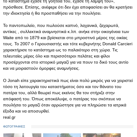
το κατάστημα έχασε τη γοητεία του, έχασε τη λάμψη του»,
πρόσθεσε. Επίσης, ανέφερε ότι δεν έχει αποφασίσει αν θα κρατήσει
την ιδιοκτησία ή θα προσπαθήσει να την πουλήσει.
Το παντοπωλείο, που πωλούσε καπνό, λαχανικά, ζαχαρωτά,
αντίκες , συλλεκτικά αναμνηστικά κ.λπ. ανήκε στην οικογένεια των
Waite από το 1879 και βρίσκεται στο μπροστινό μέρος της οικίας
τους. Το 2007 ο Γερουσιαστής και τότε κυβερνήτης Donald Carcieri
χαρακτήρισε το κατάστημα ως το παλαιότερο στη χώρα. Τις
τελευταίες μέρες όλο και περισσότεροι πελάτες και φίλοι
προσέρχονται στο ιστορικό μαγαζί για να πουν το δικό τους αντίο
και να μοιραστούν όμορφες αναμνήσεις.
Ο Jonah είπε χαρακτηριστικά πως είναι πολύ μικρός για να χειριστεί
τόσο τη λειτουργία του καταστήματος όσο και τον θάνατο του
πατέρα του, αλλά θεωρεί πως εκείνος θα τον στήριζε στην
απόφασή του. Όπως αποκάλυψε, ο πατέρας του σκόπευε να
πουλήσει το μαγαζί όταν αρρώστησε για να πληρώσει τα ιατρικά
έξοδα και να αποσυρθεί.
real.gr
ΦΩΤΟΓΡΑΦΙΕΣ