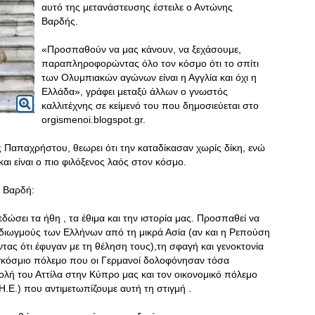
αυτό της μετανάστευσης έστειλε ο Αντώνης
Βαρδής.
«Προσπαθούν να μας κάνουν, να ξεχάσουμε,
παραπληροφορώντας όλο τον κόσμο ότι το σπίτι
των Ολυμπιακών αγώνων είναι η Αγγλία και όχι η
Ελλάδα», γράφει μεταξύ άλλων ο γνωστός
καλλιτέχνης σε κείμενό του που δημοσιεύεται στο
orgismenoi.blogspot.gr.
Παπαχρήστου, θεωρει ότι την καταδίκασαν χωρίς δίκη, ενώ
και είναι ο πιο φιλόξενος λαός στον κόσμο.
η Βαρδή:
σει τα ήθη , τα έθιμα και την ιστορία μας. Προσπαθεί να
 διωγμούς των Ελλήνων από τη μικρά Ασία (αν και η Ρεπούση
ντας ότι έφυγαν με τη θέληση τους),τη σφαγή και γενοκτονία
αγκόσμιο πόλεμο που οι Γερμανοί δολοφόνησαν τόσα
λή του Αττίλα στην Κύπρο μας και τον οικονομικό πόλεμο
.Ε.) που αντιμετωπίζουμε αυτή τη στιγμή .