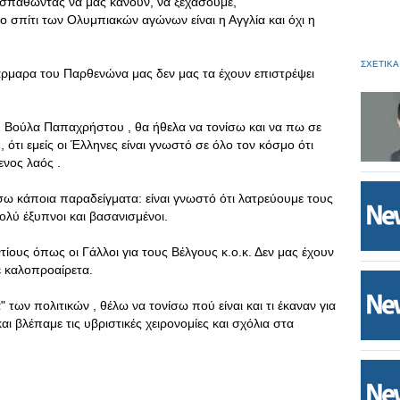
οσπαθώντας να μας κάνουν, να ξεχάσουμε,
σπίτι των Ολυμπιακών αγώνων είναι η Αγγλία και όχι η
ΣΧΕΤΙΚΑ
ρμαρα του Παρθενώνα μας δεν μας τα έχουν επιστρέψει
η Βούλα Παπαχρήστου , θα ήθελα να τονίσω και να πω σε
 ότι εμείς οι Έλληνες είναι γνωστό σε όλο τον κόσμο ότι
ενος λαός .
ω κάποια παραδείγματα: είναι γνωστό ότι λατρεύουμε τους
πολύ έξυπνοι και βασανισμένοι.
τίους όπως οι Γάλλοι για τους Βέλγους κ.ο.κ. Δεν μας έχουν
με καλοπροαίρετα.
" των πολιτικών , θέλω να τονίσω πού είναι και τι έκαναν για
ι βλέπαμε τις υβριστικές χειρονομίες και σχόλια στα