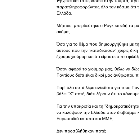
Έρχεται και το κερασάκι στην τούρτα, πρ
παραπληροφορώντας όλο τον κόσμο ότι το 
Ελλάδα.
Μήπως, μπερδεύτηκε ο Ρογκ επειδή τα μά
ακόμα;
Όσο για το θέμα που δημιουργήθηκε με τ
αυτούς που την "καταδίκασαν" χωρίς δίκη ,
έχουμε χιούμορ και ότι είμαστε ο πιο φιλόξ
Όσον αφορά το χιούμορ μας, θέλω να δώσ
Ποντίους διότι είναι δικοί μας άνθρωποι, 
Παρ' όλα αυτά λέμε ανέκδοτα για τους Πον
βάλει "Χ" ποτέ, διότι ξέρουν ότι το κάνου
Για την υποκρισία και τη "δημοκρατικότητα
να καλύψουν την Ελλάδα όταν διαβάζαμε κα
Ευρωπαϊκά έντυπα και ΜΜΕ;
Δεν προσβλήθηκαν ποτέ;