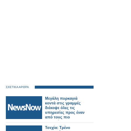
ΣΧΕΤΙΚΑ ΑΡΘΡΑ
Μεγάλη πυρκαγιά
κοντά στις γραμμές
διέκοψε όλες τις
υπηρεσίες προς έναν
από τους πιο
πολυσύχναστους
σιδηροδρομικούς
Τσεχία: Τρένο