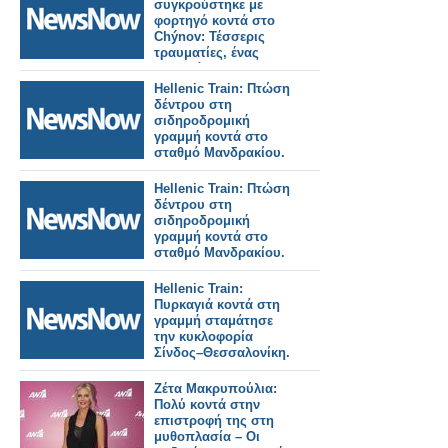
σταθμούς του
συγκρούστηκε με
Λονδίνου.
φορτηγό κοντά στο
Chýnov: Τέσσερις
τραυματίες, ένας
σοβαρά.
Hellenic Train: Πτώση
δέντρου στη
σιδηροδρομική
γραμμή κοντά στο
σταθμό Μανδρακίου.
Hellenic Train: Πτώση
δέντρου στη
σιδηροδρομική
γραμμή κοντά στο
σταθμό Μανδρακίου.
Hellenic Train:
Πυρκαγιά κοντά στη
γραμμή σταμάτησε
την κυκλοφορία
Σίνδος–Θεσσαλονίκη.
Ζέτα Μακρυπούλια:
Πολύ κοντά στην
επιστροφή της στη
μυθοπλασία – Οι