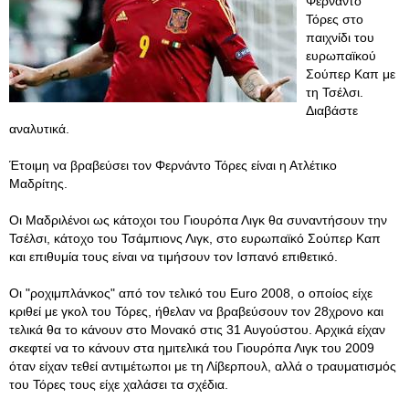
Φερνάντο
Τόρες στο
παιχνίδι του
ευρωπαϊκού
Σούπερ Καπ με
τη Τσέλσι.
Διαβάστε
αναλυτικά.
Έτοιμη να βραβεύσει τον Φερνάντο Τόρες είναι η Ατλέτικο
Μαδρίτης.
Οι Μαδριλένοι ως κάτοχοι του Γιουρόπα Λιγκ θα συναντήσουν την
Τσέλσι, κάτοχο του Τσάμπιονς Λιγκ, στο ευρωπαϊκό Σούπερ Καπ
και επιθυμία τους είναι να τιμήσουν τον Ισπανό επιθετικό.
Οι "ροχιμπλάνκος" από τον τελικό του Euro 2008, o οποίος είχε
κριθεί με γκολ του Τόρες, ήθελαν να βραβεύσουν τον 28χρονο και
τελικά θα το κάνουν στο Μονακό στις 31 Αυγούστου. Αρχικά είχαν
σκεφτεί να το κάνουν στα ημιτελικά του Γιουρόπα Λιγκ του 2009
όταν είχαν τεθεί αντιμέτωποι με τη Λίβερπουλ, αλλά ο τραυματισμός
του Τόρες τους είχε χαλάσει τα σχέδια.