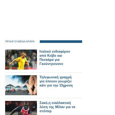
ΠΡΟΗΓΟΥΜΕΝΑ ΑΡΘΡΑ
Ιταλικό ενδιαφέρον
από Κιέβο και
Πεσκάρα για
Γκούντγιονσεν
Τηλεφωνική γραμμή
για όποιον γνωρίζει
κάτι για την 15χρονη
Σακό,η εναλλακτική
λύση της Μίλαν για τα
στόπερ