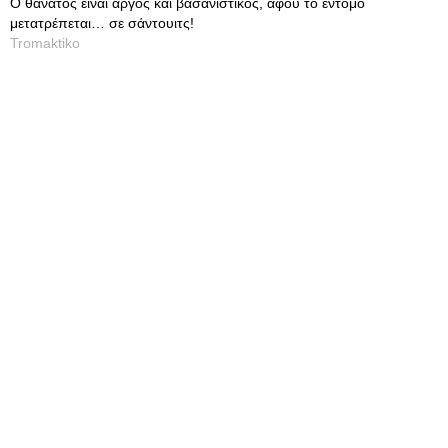
Ο θάνατος είναι αργός και βασανιστικός, αφού το έντομο
μετατρέπεται… σε σάντουιτς!
Tromaktiko