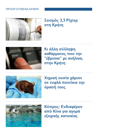
ΠΡΟΗΓΟΥΜΕΝΑ ΑΡΘΡΑ
Σεισμός 3,3 Ρίχτερ
στη Κρήτη
Κι άλλη σύλληψη
καθάρματος που την
"έβρισκε" με ανήλικα,
στην Κρήτη
Χημική ουσία χάρισε
σε τυφλά ποντίκια την
όρασή τους
Κύπρος: Ενδιαφέρον
από Κίνα για αγορά
εξοχικής κατοικίας