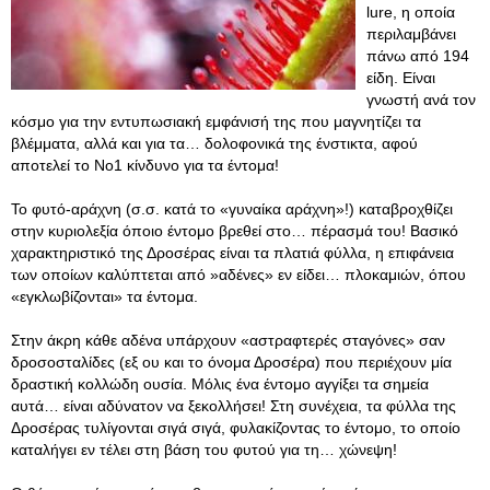
lure, η οποία
περιλαμβάνει
πάνω από 194
είδη. Είναι
γνωστή ανά τον
κόσμο για την εντυπωσιακή εμφάνισή της που μαγνητίζει τα
βλέμματα, αλλά και για τα… δολοφονικά της ένστικτα, αφού
αποτελεί το Νο1 κίνδυνο για τα έντομα!
Το φυτό-αράχνη (σ.σ. κατά το «γυναίκα αράχνη»!) καταβροχθίζει
στην κυριολεξία όποιο έντομο βρεθεί στο… πέρασμά του! Βασικό
χαρακτηριστικό της Δροσέρας είναι τα πλατιά φύλλα, η επιφάνεια
των οποίων καλύπτεται από »αδένες» εν είδει… πλοκαμιών, όπου
«εγκλωβίζονται» τα έντομα.
Στην άκρη κάθε αδένα υπάρχουν «αστραφτερές σταγόνες» σαν
δροσοσταλίδες (εξ ου και το όνομα Δροσέρα) που περιέχουν μία
δραστική κολλώδη ουσία. Μόλις ένα έντομο αγγίξει τα σημεία
αυτά… είναι αδύνατον να ξεκολλήσει! Στη συνέχεια, τα φύλλα της
Δροσέρας τυλίγονται σιγά σιγά, φυλακίζοντας το έντομο, το οποίο
καταλήγει εν τέλει στη βάση του φυτού για τη… χώνεψη!