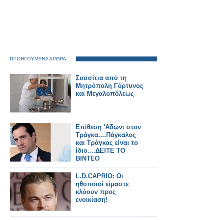
ΠΡΟΗΓΟΥΜΕΝΑ ΑΡΘΡΑ
Συσσίτια από τη
Μητρόπολη Γόρτυνος
και Μεγαλοπόλεως
Επίθεση 'Αδωνι στον
Τράγκα....Πάγκαλος
και Τράγκας είναι το
ίδιο....ΔΕΙΤΕ ΤΟ
ΒΙΝΤΕΟ
L.D.CAPRIO: Οι
ηθοποιοί είμαστε
κλόουν προς
ενοικίαση!