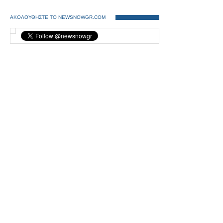
ΑΚΟΛΟΥΘΗΣΤΕ ΤΟ NEWSNOWGR.COM