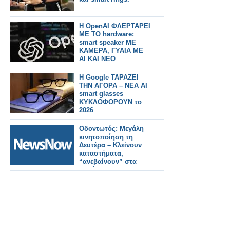
Η OpenAI ΦΛΕΡΤΑΡΕΙ
ΜΕ ΤΟ hardware:
smart speaker ΜΕ
ΚΑΜΕΡΑ, ΓΥΑΙΑ ΜΕ
AI ΚΑΙ ΝΕΟ
ΟΙΚΟΣΥΣΤΗΜΑ
Η Google ΤΑΡΑΖΕΙ
ΤΗΝ ΑΓΟΡΑ – ΝΕΑ AI
smart glasses
ΚΥΚΛΟΦΟΡΟΥΝ το
2026
Οδοντωτός: Μεγάλη
κινητοποίηση τη
Δευτέρα – Κλείνουν
καταστήματα,
“ανεβαίνουν” στα
Καλάβρυτα
Περιφέρεια και Δήμοι