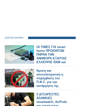
ΣΧΕΤΙΚΑ ΑΡΘΡΑ
ΟΙ ΤΙΜΕΣ ΓΙΑ smart
home ΠΡΟΙΟΝΤΩΝ
ΠΗΡΑΝ ΤΗΝ
ΑΝΗΦΟΡΑ ΕΞΑΙΤΙΑΣ
ΕΛΛΕΙΨΗΣ RAM και
chip
Άμεση και
αποτελεσματική η
παρέμβαση του
Π.Φ.Σ. για την
κατάργηση της
παράνομης χρήσης
του πράσινου
5 ΔΥΣΑΡΕΣΤΕΣ
σταυρού από
ΑΛΗΘΕΙΕΣ
καταστήματα
smartwatch, AirPods
HONDOS CENTER
και smart rings.