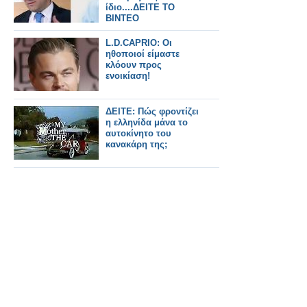
ίδιο....ΔΕΙΤΕ ΤΟ
ΒΙΝΤΕΟ
L.D.CAPRIO: Οι
ηθοποιοί είμαστε
κλόουν προς
ενοικίαση!
ΔΕΙΤΕ: Πώς φροντίζει
η ελληνίδα μάνα το
αυτοκίνητο του
κανακάρη της;