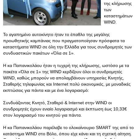
της κλήρωσης
των
καταστημάτων
WIND.
Το αγαπημένο αυτοκίνητο ήταν το έπαθλο της μεγάλης
προωθητικής καμπάνιας που πραγματοποίησαν πρόσφατα τα
καταστήματα WIND σε όλη την Ελλάδα για τους συνδρομητές των
συνδυαστικών πακέτων «Όλα σε 1».
Η κα Παπανικολάου ήταν η τυχερή της κλήρωσης, ωστόσο με τα
πακέτα «Όλα σε 1» της WIND κερδίζουν όλοι οι συνδρομητές
WIND, καθώς μπορούν να απολαμβάνουν υπηρεσίες Κινητής,
Σταθερής τηλεφωνίας και Internet πολύ οικονομικές, με μοναδικές
εκπτώσεις για πάντα και με ένα λογαριασμό:
Συνδυάζοντας Κινητό, Σταθερό & Internet στην WIND οι
συνδρομητές έχουν ενιαίο λογαριασμό και έκπτωση έως 10,33€
στον λογαριασμό του κινητού για πάντα.
Η κα Παπανικολάου παρέλαβε το ολοκαίνουριο SMART της από το
κατάστημα WIND στο Βόλο, όπου είχε κάνει και τη σχετική αίτηση.