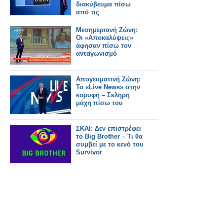
διακύβευμα πίσω
από τις
επικοινωνιακές
κορώνες και ο ρόλος
Μεσημεριανή Ζώνη:
της Ελλάδας
Οι «Αποκαλύψεις»
άφησαν πίσω τον
ανταγωνισμό
Απογευματινή Ζώνη:
Το «Live News» στην
κορυφή – Σκληρή
μάχη πίσω του
ΣΚΑΪ: Δεν επιστρέφει
το Big Brother – Τι θα
συμβεί με το κενό του
Survivor