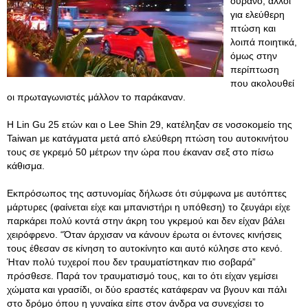
ουρανό, άλλοι
για ελεύθερη
πτώση και
λοιπά ποιητικά,
όμως στην
περίπτωση
που ακολουθεί
οι πρωταγωνιστές μάλλον το παράκαναν.
Η Lin Gu 25 ετών και ο Lee Shin 29, κατέληξαν σε νοσοκομείο της
Taiwan με κατάγματα μετά από ελεύθερη πτώση του αυτοκινήτου
τους σε γκρεμό 50 μέτρων την ώρα που έκαναν σεξ στο πίσω
κάθισμα.
Εκπρόσωπος της αστυνομίας δήλωσε ότι σύμφωνα με αυτόπτες
μάρτυρες (φαίνεται είχε και μπανιστήρι η υπόθεση) το ζευγάρι είχε
παρκάρει πολύ κοντά στην άκρη του γκρεμού και δεν είχαν βάλει
χειρόφρενο. “Όταν άρχισαν να κάνουν έρωτα οι έντονες κινήσεις
τους έθεσαν σε κίνηση το αυτοκίνητο και αυτό κύλησε στο κενό.
Ήταν πολύ τυχεροί που δεν τραυματίστηκαν πιο σοβαρά”
πρόσθεσε. Παρά τον τραυματισμό τους, και το ότι είχαν γεμίσει
χώματα και γρασίδι, οι δύο εραστές κατάφεραν να βγουν και πάλι
στο δρόμο όπου η γυναίκα είπε στον άνδρα να συνεχίσει το