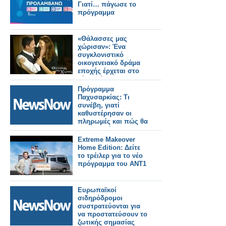
Γιατί… πάγωσε το
πρόγραμμα
«Θάλασσες μας
χώρισαν»: Ένα
συγκλονιστικό
οικογενειακό δράμα
εποχής έρχεται στο
νέο πρόγραμμα της
ΕΡΤ
Πρόγραμμα
Παχυσαρκίας: Τι
συνέβη, γιατί
καθυστέρησαν οι
πληρωμές και πώς θα
συνεχιστεί
Extreme Makeover
Home Edition: Δείτε
το τρέιλερ για το νέο
πρόγραμμα του ΑΝΤ1
Ευρωπαϊκοί
σιδηρόδρομοι
συστρατεύονται για
να προστατεύσουν το
ζωτικής σημασίας