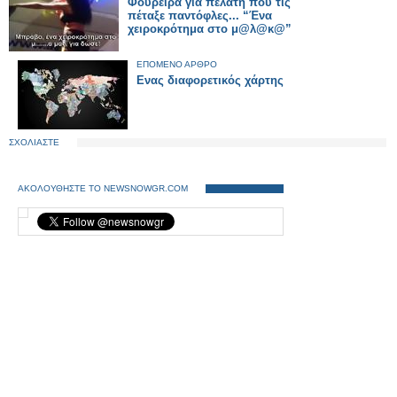
Φουρέιρα για πελάτη που τις
πέταξε παντόφλες... “Ένα
χειροκρότημα στο μ@λ@κ@”
ΕΠΟΜΕΝΟ ΑΡΘΡΟ
Ενας διαφορετικός χάρτης
ΣΧΟΛΙΑΣΤΕ
ΑΚΟΛΟΥΘΗΣΤΕ ΤΟ NEWSNOWGR.COM