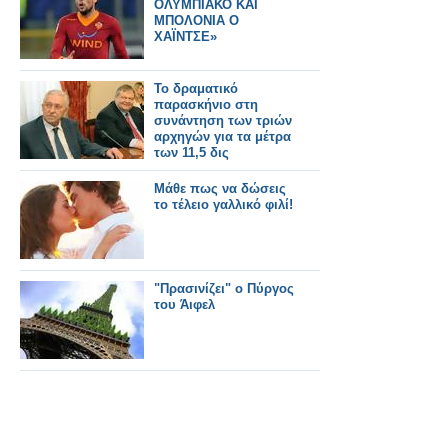
ΟΛΥΜΠΙΑΚΟ ΚΑΙ
ΜΠΟΛΟΝΙΑ Ο
ΧΑΪΝΤΣΕ»
Το δραματικό
παρασκήνιο στη
συνάντηση των τριών
αρχηγών για τα μέτρα
των 11,5 δις
Μάθε πως να δώσεις
το τέλειο γαλλικό φιλί!
"Πρασινίζει" ο Πύργος
του Άιφελ