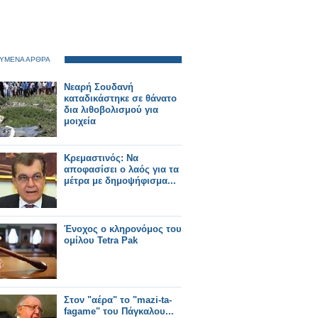
ΥΜΕΝΑ ΑΡΘΡΑ
Νεαρή Σουδανή
καταδικάστηκε σε θάνατο
δια λιθοβολισμού για
μοιχεία
Κρεμαστινός: Nα
αποφασίσει ο λαός για τα
μέτρα με δημοψήφισμα...
Ένοχος ο κληρονόμος του
ομίλου Tetra Pak
Στον "αέρα" το "mazi-ta-
fagame" του Πάγκαλου...